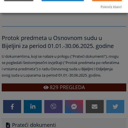
Odjeljenje suda u Loparama
Pokreće Klaro!
Protok predmeta u Osnovnom sudu u
Bijeljini za period 01.01.-30.06.2025. godine
U dokumentima, koji se nalaze u prilogu ("Prateći dokumenti"), mogu
se pogledati šestomjesečni izvještaji ("Protok predmeta po referatima
i vrstama predmeta") o radu Osnovnog suda u Bijeljini i Odjeljenja
ovog suda u Loparama za period 01.01.-30.06.2025. godine.
829
PREGLEDA
Prateći dokumenti