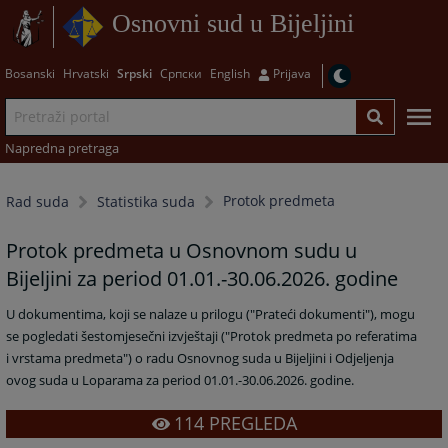
Osnovni sud u Bijeljini
Bosanski
Hrvatski
Srpski
Српски
English
Prijava
Napredna pretraga
Protok predmeta
Rad suda
Statistika suda
Protok predmeta u Osnovnom sudu u
Bijeljini za period 01.01.-30.06.2026. godine
U dokumentima, koji se nalaze u prilogu ("Prateći dokumenti"), mogu
se pogledati šestomjesečni izvještaji ("Protok predmeta po referatima
i vrstama predmeta") o radu Osnovnog suda u Bijeljini i Odjeljenja
ovog suda u Loparama za period 01.01.-30.06.2026. godine.
114
PREGLEDA