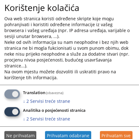
Korištenje kolačića
Protok predmeta u Osnovnom sudu u
Bijeljini za period 01.01.-30.09.2025. godine
Ova web stranica koristi određene skripte koje mogu
pohranjivati i koristiti određene informacije iz vašeg
U dokumentima, koji se nalaze u prilogu ("Prateći dokumenti"), mogu
browsera i vašeg uređaja (npr. IP adresa uređaja, varijable o
se pogledati devetomjesečni izvještaji ("Protok predmeta po
sesiji unutar browsera, ...).
Neke od ovih informacija su nam neophodne i bez njih web
referatima i vrstama predmeta") o radu Osnovnog suda u Bijeljini i
stranica ne bi mogla fukcionisati u svom punom obimu, dok
Odjeljenja ovog suda u Loparama za period 01.01.-30.09.2025.
neke nisu prijeko neophodne a služe za dodatne stvari (npr.
godine.
procjenu nivoa posjećenosti, budućeg usavršavanja
stranice...).
709
PREGLEDA
Na ovom mjestu možete dozvoliti ili uskratiti pravo na
korištenje tih informacija.
Translation
(obavezna)
↓
2
Servisi treće strane
Prateći dokumenti
Analitika o posjećenosti stranica
↓
2
Servisi treće strane
Protok predmeta za period 01.01.-30.09.2025. -
OSSUDBN
Ne prihvatam
Prihvatam odabrane
Prihvatam sve
Protok predmeta za period 01.01.-30.09.2025.-