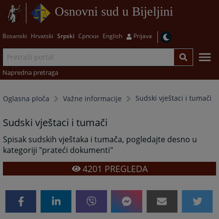
Osnovni sud u Bijeljini
Bosanski
Hrvatski
Srpski
Српски
English
Prijava
Napredna pretraga
Sudski vještaci i tumači
Oglasna ploča
Važne informacije
Sudski vještaci i tumači
Spisak sudskih vještaka i tumača, pogledajte desno u
kategoriji "prateći dokumenti"
4201
PREGLEDA