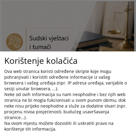
Korištenje kolačića
Ova web stranica koristi određene skripte koje mogu
pohranjivati i koristiti određene informacije iz vašeg
browsera i vašeg uređaja (npr. IP adresa uređaja, varijable o
sesiji unutar browsera, ...).
Neke od ovih informacija su nam neophodne i bez njih web
stranica ne bi mogla fukcionisati u svom punom obimu, dok
neke nisu prijeko neophodne a služe za dodatne stvari (npr.
Prateći dokumenti
procjenu nivoa posjećenosti, budućeg usavršavanja
stranice...).
Spisak sudskih vještaka
Na ovom mjestu možete dozvoliti ili uskratiti pravo na
Spisak pravnih lica za vještačenje
korištenje tih informacija.
Spisak sudskih tumača