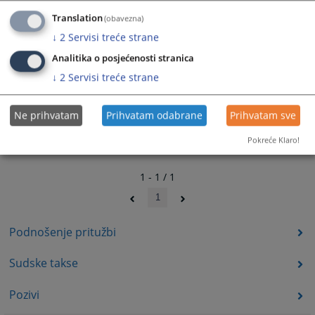
Translation
(obavezna)
↓
2
Servisi treće strane
Analitika o posjećenosti stranica
↓
2
Servisi treće strane
Ne prihvatam
Prihvatam odabrane
Prihvatam sve
Pokreće Klaro!
1 - 1 / 1
1
Podnošenje pritužbi
Sudske takse
Pozivi