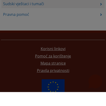
Sudski vještaci i tumači
Pravna pomoć
Korisni linkovi
Pomoć za korištenje
Mapa stranice
Pravila privatnosti
Redizajn web stranice je finansirala Evropska unija. Za njen sadržaj isključivo je odgovorno
Visoko sudsko i tužilačko vijeće BiH i ona ne odražava nužno stavove Evropske unije.