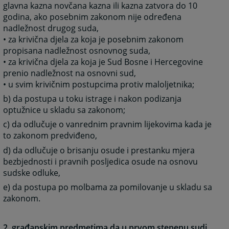
glavna kazna novčana kazna ili kazna zatvora do 10
godina, ako posebnim zakonom nije određena
nadležnost drugog suda,
• za krivična djela za koja je posebnim zakonom
propisana nadležnost osnovnog suda,
• za krivična djela za koja je Sud Bosne i Hercegovine
prenio nadležnost na osnovni sud,
• u svim krivičnim postupcima protiv maloljetnika;
b) da postupa u toku istrage i nakon podizanja
optužnice u skladu sa zakonom;
c) da odlučuje o vanrednim pravnim lijekovima kada je
to zakonom predviđeno,
d) da odlučuje o brisanju osude i prestanku mjera
bezbjednosti i pravnih posljedica osude na osnovu
sudske odluke,
e) da postupa po molbama za pomilovanje u skladu sa
zakonom.
2. građanskim predmetima da u prvom stepenu sudi