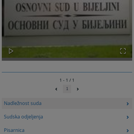
1 - 1 / 1
1
Nadležnost suda
Sudska odjeljenja
Pisarnica