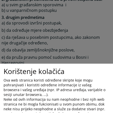
a) u svim građanskim sporovima i
b) u vanparničnom postupku
3. drugim predmetima
a) da sprovodi izvršni postupak,
b) da određuje mjere obezbjeđenja
c) da rješava u posebnim postupcima, ako zakonom
nije drugačije određeno,
d) da obavlja zemljišnoknjižne poslove,
e) da pruža pravnu pomoć sudovima u Bosni i
Hercegovini
Korištenje kolačića
f) da vrši poslove međunarodne pravne pomoći, ako
zakonom nije određeno da neke od tih poslova vrši
Ova web stranica koristi određene skripte koje mogu
Okružni sud,
pohranjivati i koristiti određene informacije iz vašeg
g) da vrši druge poslove određene zakonom.
browsera i vašeg uređaja (npr. IP adresa uređaja, varijable o
sesiji unutar browsera, ...).
Neke od ovih informacija su nam neophodne i bez njih web
Nadležnost, unutrašnje uređenje i rad suda regulisani
stranica ne bi mogla fukcionisati u svom punom obimu, dok
su Zakonom o sudovima Republike Srpske („Službeni
neke nisu prijeko neophodne a služe za dodatne stvari (npr.