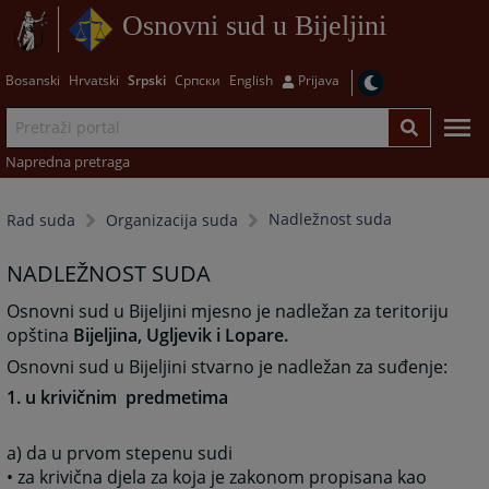
Osnovni sud u Bijeljini
Bosanski
Hrvatski
Srpski
Српски
English
Prijava
Napredna pretraga
Nadležnost suda
Rad suda
Organizacija suda
NADLEŽNOST SUDA
Osnovni sud u Bijeljini mjesno je nadležan za teritoriju
opština
Bijeljina, Ugljevik i Lopare.
Osnovni sud u Bijeljini stvarno je nadležan za suđenje:
1. u krivičnim predmetima
a) da u prvom stepenu sudi
• za krivična djela za koja je zakonom propisana kao