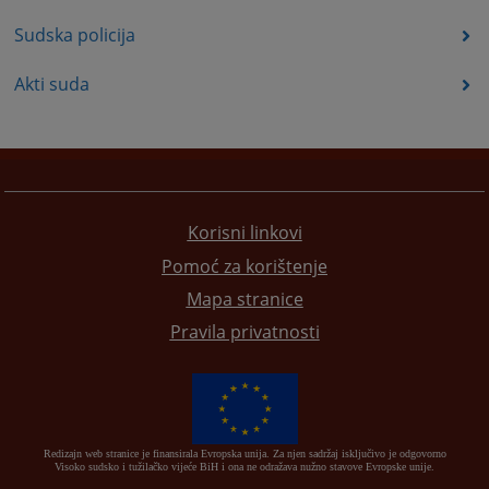
Sudska policija
Akti suda
Korisni linkovi
Pomoć za korištenje
Mapa stranice
Pravila privatnosti
Redizajn web stranice je finansirala Evropska unija. Za njen sadržaj isključivo je odgovorno
Visoko sudsko i tužilačko vijeće BiH i ona ne odražava nužno stavove Evropske unije.