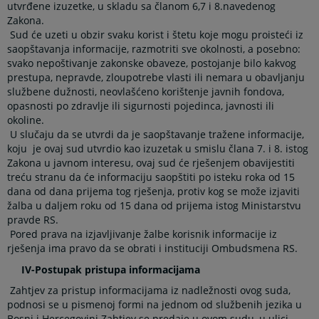
utvrđene izuzetke, u skladu sa članom 6,7 i 8.navedenog
Zakona.
Sud će uzeti u obzir svaku korist i štetu koje mogu proisteći iz
saopštavanja informacije, razmotriti sve okolnosti, a posebno:
svako nepoštivanje zakonske obaveze, postojanje bilo kakvog
prestupa, nepravde, zloupotrebe vlasti ili nemara u obavljanju
službene dužnosti, neovlašćeno korištenje javnih fondova,
opasnosti po zdravlje ili sigurnosti pojedinca, javnosti ili
okoline.
U slučaju da se utvrdi da je saopštavanje tražene informacije,
koju je ovaj sud utvrdio kao izuzetak u smislu člana 7. i 8. istog
Zakona u javnom interesu, ovaj sud će rješenjem obavijestiti
treću stranu da će informaciju saopštiti po isteku roka od 15
dana od dana prijema tog rješenja, protiv kog se može izjaviti
žalba u daljem roku od 15 dana od prijema istog Ministarstvu
pravde RS.
Pored prava na izjavljivanje žalbe korisnik informacije iz
rješenja ima pravo da se obrati i instituciji Ombudsmena RS.
IV-Postupak pristupa informacijama
Zahtjev za pristup informacijama iz nadležnosti ovog suda,
podnosi se u pismenoj formi na jednom od službenih jezika u
Bosni i Hercegovini.Zahtjev se predaje u ovom sudu, u ulici