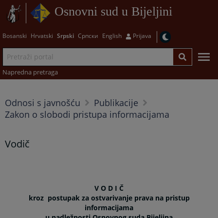
Osnovni sud u Bijeljini
Bosanski
Hrvatski
Srpski
Српски
English
Prijava
Napredna pretraga
Odnosi s javnošću
Publikacije
Zakon o slobodi pristupa informacijama
Vodič
V O D I Č
kroz postupak za ostvarivanje prava na pristup
informacijama
u nadležnosti Osnovnog suda Bijeljina