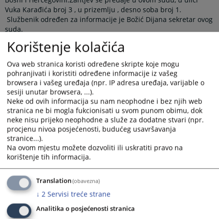
Vuka Karađića broj 3 , u prizemlju , desno soba broj 1.
Službenik određen za informacije je Božić Dijana sekretar ovog
suda.
Zahtjev mora da sadrži:
Korištenje kolačića
- Ime i prezime podnosioca zahtjeva, odnosno naziv organa
državne vlasti ili naziv preduzeća (firme),
Ova web stranica koristi određene skripte koje mogu
- Adresu odnosno sjedište podnosioca zahtjeva,
pohranjivati i koristiti određene informacije iz vašeg
- Dovoljno podataka o prirodi i sadržaju tražene informacije,
browsera i vašeg uređaja (npr. IP adresa uređaja, varijable o
kako bi se omogućilo ovom sudu da obebzjedi u razumnom
sesiji unutar browsera, ...).
roku takvu informaciju,
Neke od ovih informacija su nam neophodne i bez njih web
- Svojeru;ni potpis sa punim imenom i prezimenom podnosioca
stranica ne bi mogla fukcionisati u svom punom obimu, dok
zahtjeva.
neke nisu prijeko neophodne a služe za dodatne stvari (npr.
Zahtjev koji se odnosi na ličnu informaciju podnosioca zahtjeva,
procjenu nivoa posjećenosti, budućeg usavršavanja
pored prethodno navedenih uslova , isti može podnijeti samo
stranice...).
fizičko lice na koje se zahtjev odnosi, njegov zakonski zastupnik
Na ovom mjestu možete dozvoliti ili uskratiti pravo na
ili lice koje je podnosilac zahtjeva pismeno ovlastio za pristup
korištenje tih informacija.
informaciji.
Ako zahtjev podnese fizitčko lice na koje se zahtjev odnosi,
Translation
(obavezna)
to lice je dužno da potpiše zahtjev i pokaže ličnu ispravu sa
↓
2
Servisi treće strane
fotografijom o utvrđivanju njegovog identiteta, dokaz o
zakonskom zastupanju odnosno punomoć i kopiju lične isprave
Analitika o posjećenosti stranica
podnosioca zahtjeva.