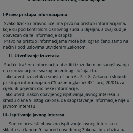
I-Pravo pristupa informacijama
Svako fizičko i pravno lice ima prvo na pristup informacijama,
koje su pod kontrolom Osnovnog suda u Bijeljini, a ovaj sud je
obavezan da te informacije saopšti.
Pravo na pristup informacijama može biti ograničeno samo na
način i pod uslovima utvrđenim Zakonom.
II- Utvrđivanje izuzetaka
Sud će traženu informaciju utvrditi izuzetkom od saopštavanja
na osnovu ocjene svakog pojedinog slučaja i to:
- ako utvrdi izuzetak u smislu člana 6., 7. i 8. Zakona o slobodi
pristupa informacijama ("Službeni glasnik RS", broj 20/01), za
cijelu ili pojedini dio neke informacije,
- ako utvrdi nakon obavljenog ispitivanja javnog interesa u
smislu člana 9. istog Zakona, da saopštavanje informacije nije u
javnom interesu.
III- Ispitivanje javnog interesa
Sud će provesti obavezno ispitivanje javnog interesa u
skladu sa članom 9. napred navedenog Zakona, bez obzira na