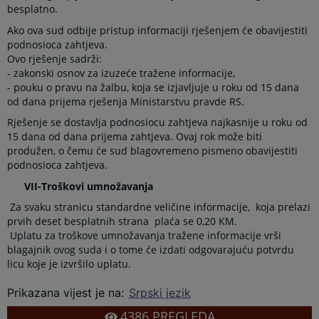
besplatno.
Ako ova sud odbije pristup informaciji rješenjem će obavijestiti
podnosioca zahtjeva.
Ovo rješenje sadrži:
- zakonski osnov za izuzeće tražene informacije,
- pouku o pravu na žalbu, koja se izjavljuje u roku od 15 dana
od dana prijema rješenja Ministarstvu pravde RS.
Rješenje se dostavlja podnosiocu zahtjeva najkasnije u roku od
15 dana od dana prijema zahtjeva. Ovaj rok može biti
produžen, o čemu će sud blagovremeno pismeno obavijestiti
podnosioca zahtjeva.
VII-Troškovi umnožavanja
Za svaku stranicu standardne veličine informacije, koja prelazi
prvih deset besplatnih strana plaća se 0,20 KM.
Uplatu za troškove umnožavanja tražene informacije vrši
blagajnik ovog suda i o tome će izdati odgovarajuću potvrdu
licu koje je izvršilo uplatu.
Prikazana vijest je na
:
Srpski jezik
4386
PREGLEDA