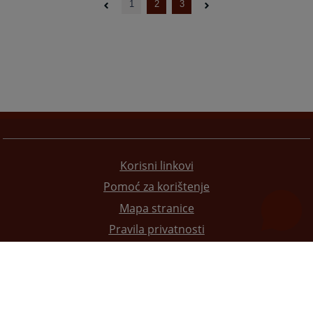
1
2
3
Korisni linkovi
Pomoć za korištenje
Mapa stranice
Pravila privatnosti
Redizajn web stranice je finansirala Evropska unija. Za njen sadržaj isključivo je odgovorno