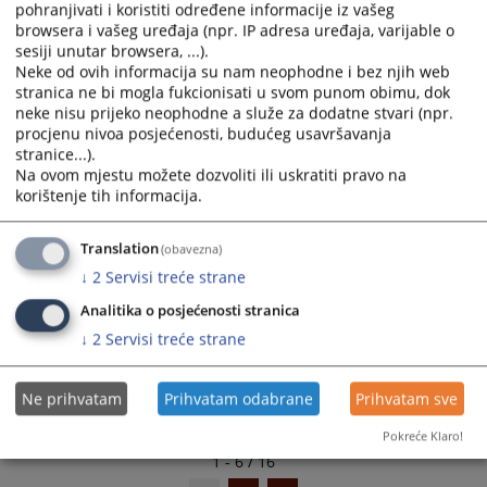
pohranjivati i koristiti određene informacije iz vašeg
and
and
browsera i vašeg uređaja (npr. IP adresa uređaja, varijable o
Naknada štete na ime regresnog duga - podijeljena
select
select
sesiji unutar browsera, ...).
odgovornost sudionika prometne nezgode
a
a
Neke od ovih informacija su nam neophodne i bez njih web
05.05.2025.
date.
date.
stranica ne bi mogla fukcionisati u svom punom obimu, dok
neke nisu prijeko neophodne a služe za dodatne stvari (npr.
Press
Press
Povreda prava iz radnog odnosa
procjenu nivoa posjećenosti, budućeg usavršavanja
the
the
stranice...).
03.04.2025.
question
question
Na ovom mjestu možete dozvoliti ili uskratiti pravo na
mark
mark
korištenje tih informacija.
Pobijanje dužnikovih pravnih radnji
key
key
18.03.2025.
to
to
Translation
(obavezna)
get
get
Zastarjelost prava za predaju ostavine
↓
2
Servisi treće strane
the
the
11.12.2024.
keyboard
keyboard
Analitika o posjećenosti stranica
shortcuts
shortcuts
↓
2
Servisi treće strane
for
for
changing
changing
Ne prihvatam
Prihvatam odabrane
Prihvatam sve
dates.
dates.
Pokreće Klaro!
1 - 6 / 16