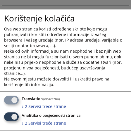
and
and
select
select
Korištenje kolačića
a
a
date.
date.
Ova web stranica koristi određene skripte koje mogu
Press
Press
pohranjivati i koristiti određene informacije iz vašeg
the
the
browsera i vašeg uređaja (npr. IP adresa uređaja, varijable o
question
question
sesiji unutar browsera, ...).
mark
mark
Neke od ovih informacija su nam neophodne i bez njih web
key
key
stranica ne bi mogla fukcionisati u svom punom obimu, dok
neke nisu prijeko neophodne a služe za dodatne stvari (npr.
to
to
procjenu nivoa posjećenosti, budućeg usavršavanja
get
get
stranice...).
the
the
Na ovom mjestu možete dozvoliti ili uskratiti pravo na
keyboard
keyboard
korištenje tih informacija.
shortcuts
shortcuts
for
for
Translation
(obavezna)
changing
changing
↓
2
Servisi treće strane
dates.
dates.
Analitika o posjećenosti stranica
↓
2
Servisi treće strane