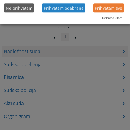
Ne prihvatam
Prihvatam odabrane
Prihvatam sve
Pokreće Klaro!
1 - 1 / 1
1
Nadležnost suda
Sudska odjeljenja
Pisarnica
Sudska policija
Akti suda
Organigram