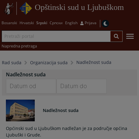
Opštinski sud u Ljubuškom
Bosanski
Hrvatski
Srpski
Српски
English
Prijava
Napredna pretraga
Nadležnost suda
Rad suda
Organizacija suda
Nadležnost suda
Navigate
Navigate
forward
forward
to
to
Nadležnost suda
interact
interact
with
with
Općinski sud u Ljubuškom nadležan je za područje općina
the
the
calendar
calendar