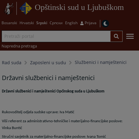
Opštinski sud u Ljubuškom
Bosanski
Hrvatski
Srpski
Српски
English
Prijava
Napredna pretraga
Službenici i namještenici
Rad suda
Zaposleni u sudu
Državni službenici i namještenici
Državni službenici i namještenici Općinskog suda u Ljubuškom
Rukovoditelj odjela sudske uprave: Iva Matić
Viši referent za administrativno-tehničke i materijalno-financijske poslove:
Vinka Buntić
Stručni savjetnik za materijalno-financijske poslove: Ivana Tomić