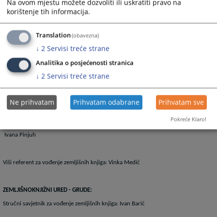
Na ovom mjestu možete dozvoliti ili uskratiti pravo na
korištenje tih informacija.
Marijana Kardum
Translation
(obavezna)
ZEMLJIŠNOKNJIŽNI URED - LJUBUŠKI:
↓
2
Servisi treće strane
Rukovoditelj zemljišnoknjižnog ureda: Ivana Bajto
Analitika o posjećenosti stranica
↓
2
Servisi treće strane
Stručni suradnik za vođenje zemljišnih knjiga
Ne prihvatam
Prihvatam odabrane
Prihvatam sve
Marija Miličević
Pokreće Klaro!
Ivana Pinjuh
Viši referent za vođenje zemljišnih knjiga: Vinka Medić
ZEMLJIŠNOKNJIŽNI URED - GRUDE:
Stručni savjetnik za vođenje zemljišnih knjiga: Ivan Barić