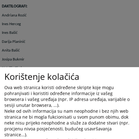
DAKTILOGRAFI:
Andriana Rozić
Ines Herceg
Ines Bašić
Darija Planinić
Anita Bašić
Josipa Bukmir
Natalija Skoko
Korištenje kolačića
Katarina Međugorac
Ova web stranica koristi određene skripte koje mogu
pohranjivati i koristiti određene informacije iz vašeg
Viši referent za upravljanje motornim vozilom i kurirske poslove
: Tomislav
browsera i vašeg uređaja (npr. IP adresa uređaja, varijable o
Čuvalo
sesiji unutar browsera, ...).
Neke od ovih informacija su nam neophodne i bez njih web
stranica ne bi mogla fukcionisati u svom punom obimu, dok
Pomoćni radnik za održavanje čistoće:
neke nisu prijeko neophodne a služe za dodatne stvari (npr.
procjenu nivoa posjećenosti, budućeg usavršavanja
stranice...).
Neda Skoko