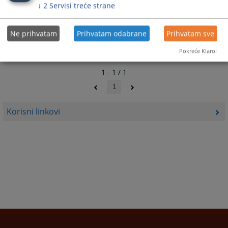
↓
2
Servisi treće strane
Ne prihvatam
Prihvatam odabrane
Prihvatam sve
Pokreće Klaro!
1 - 1 / 1
1
Korisni linkovi