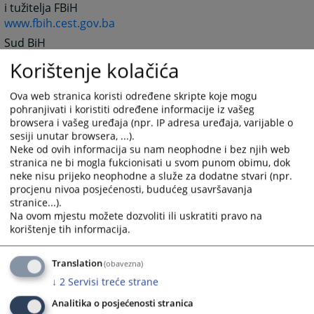
i tužitelja FBiH
www.fbih.cest.gov.ba
Sud BiH
www.sudbih.gov.ba
Korištenje kolačića
Vrhovni sud Federacije BiH
www.vsfbih.ba
Ova web stranica koristi određene skripte koje mogu
pohranjivati i koristiti određene informacije iz vašeg
Županijski sud Široki Brijeg
browsera i vašeg uređaja (npr. IP adresa uređaja, varijable o
www.zupsud.org
sesiji unutar browsera, ...).
Neke od ovih informacija su nam neophodne i bez njih web
Udruženje sudaca u FBiH
stranica ne bi mogla fukcionisati u svom punom obimu, dok
www.usfbih.ba
neke nisu prijeko neophodne a služe za dodatne stvari (npr.
Odvjetnička komora FBiH
procjenu nivoa posjećenosti, budućeg usavršavanja
stranice...).
www.advokomfbih.ba
Na ovom mjestu možete dozvoliti ili uskratiti pravo na
Zemljišna administracija
korištenje tih informacija.
www.zkk.ba
Translation
(obavezna)
4884
PREGLEDA
↓
2
Servisi treće strane
Analitika o posjećenosti stranica