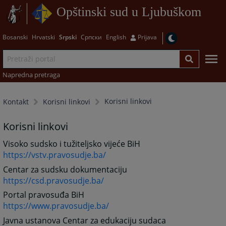
Opštinski sud u Ljubuškom
Bosanski
Hrvatski
Srpski
Српски
English
Prijava
Napredna pretraga
Korisni linkovi
Kontakt
Korisni linkovi
Korisni linkovi
Visoko sudsko i tužiteljsko vijeće BiH
https://vstv.pravosudje.ba/
Centar za sudsku dokumentaciju
https://csd.pravosudje.ba/
Portal pravosuđa BiH
https://www.pravosudje.ba/
Javna ustanova Centar za edukaciju sudaca