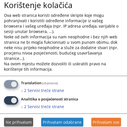
Korištenje kolačića
and
and
select
select
Ova web stranica koristi određene skripte koje mogu
a
a
pohranjivati i koristiti određene informacije iz vašeg
date.
date.
browsera i vašeg uređaja (npr. IP adresa uređaja, varijable o
Press
Press
sesiji unutar browsera, ...).
the
the
Neke od ovih informacija su nam neophodne i bez njih web
question
question
stranica ne bi mogla fukcionisati u svom punom obimu, dok
neke nisu prijeko neophodne a služe za dodatne stvari (npr.
mark
mark
procjenu nivoa posjećenosti, budućeg usavršavanja
key
key
stranice...).
to
to
Na ovom mjestu možete dozvoliti ili uskratiti pravo na
get
get
korištenje tih informacija.
the
the
keyboard
keyboard
Translation
(obavezna)
shortcuts
shortcuts
↓
2
Servisi treće strane
for
for
changing
changing
Analitika o posjećenosti stranica
dates.
dates.
↓
2
Servisi treće strane
Ne prihvatam
Prihvatam odabrane
Prihvatam sve