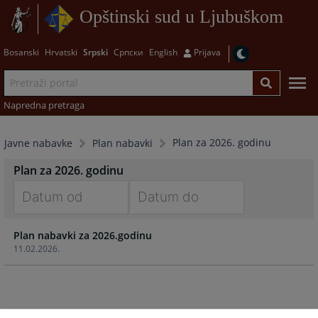
Opštinski sud u Ljubuškom
Bosanski
Hrvatski
Srpski
Српски
English
Prijava
Napredna pretraga
Plan za 2026. godinu
Javne nabavke
Plan nabavki
Plan za 2026. godinu
Navigate
Navigate
Plan nabavki za 2026.godinu
forward
forward
11.02.2026.
to
to
interact
interact
with
with
the
the
calendar
calendar