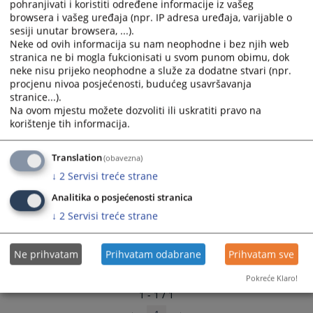
pohranjivati i koristiti određene informacije iz vašeg
select
select
browsera i vašeg uređaja (npr. IP adresa uređaja, varijable o
a
a
sesiji unutar browsera, ...).
date.
date.
Neke od ovih informacija su nam neophodne i bez njih web
stranica ne bi mogla fukcionisati u svom punom obimu, dok
Press
Press
neke nisu prijeko neophodne a služe za dodatne stvari (npr.
the
the
procjenu nivoa posjećenosti, budućeg usavršavanja
question
question
stranice...).
mark
mark
Na ovom mjestu možete dozvoliti ili uskratiti pravo na
key
key
korištenje tih informacija.
to
to
get
get
Translation
(obavezna)
the
the
↓
2
Servisi treće strane
keyboard
keyboard
shortcuts
shortcuts
Analitika o posjećenosti stranica
for
for
↓
2
Servisi treće strane
changing
changing
dates.
dates.
Ne prihvatam
Prihvatam odabrane
Prihvatam sve
Pokreće Klaro!
1 - 1 / 1