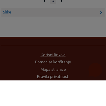
1
Slike
Korisni linkovi
Pomoć za korištenje
Mapa stranice
Pravila privatnosti
Redizajn web stranice je finansirala Evropska unija. Za njen sadržaj isključivo je odgovorno
Visoko sudsko i tužilačko vijeće BiH i ona ne odražava nužno stavove Evropske unije.