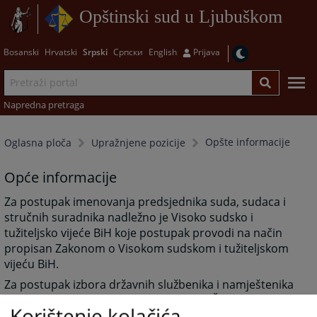
Opštinski sud u Ljubuškom
Bosanski
Hrvatski
Srpski
Српски
English
Prijava
Napredna pretraga
Opšte informacije
Oglasna ploča
Upražnjene pozicije
Opće informacije
Za postupak imenovanja predsjednika suda, sudaca i
stručnih suradnika nadležno je Visoko sudsko i
tužiteljsko vijeće BiH koje postupak provodi na način
propisan Zakonom o Visokom sudskom i tužiteljskom
vijeću BiH.
Za postupak izbora državnih službenika i namještenika
nadležna je Agencija za državnu službu ŽZH koja
Korištenje kolačića
postupak provodi na način propisan Zakonom o