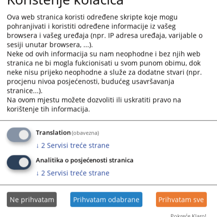
državnim službenicima u tijelima državne službe ŽZH i
Ova web stranica koristi određene skripte koje mogu
Zakonom o namještenicima u tijelima državne službe u
pohranjivati i koristiti određene informacije iz vašeg
ŽZH.
browsera i vašeg uređaja (npr. IP adresa uređaja, varijable o
sesiji unutar browsera, ...).
Neke od ovih informacija su nam neophodne i bez njih web
stranica ne bi mogla fukcionisati u svom punom obimu, dok
3320
PREGLEDA
neke nisu prijeko neophodne a služe za dodatne stvari (npr.
procjenu nivoa posjećenosti, budućeg usavršavanja
stranice...).
Na ovom mjestu možete dozvoliti ili uskratiti pravo na
korištenje tih informacija.
Translation
(obavezna)
↓
2
Servisi treće strane
Analitika o posjećenosti stranica
↓
2
Servisi treće strane
Ne prihvatam
Prihvatam odabrane
Prihvatam sve
Pokreće Klaro!