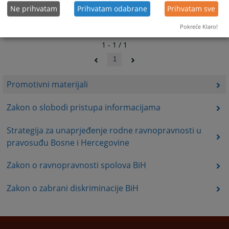
Ne prihvatam
Prihvatam odabrane
Prihvatam sve
Pokreće Klaro!
1 - 1 / 1
1
Promotivni materijali
Zakon o slobodi pristupa informacijama
Strategija za unaprjeđenje rodne ravnopravnosti u
pravosuđu Bosne i Hercegovine
Zakon o ravnopravnosti spolova BiH
Zakon o zabrani diskriminacije BiH