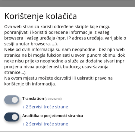
and
and
select
select
Korištenje kolačića
a
a
date.
date.
Ova web stranica koristi određene skripte koje mogu
Press
Press
pohranjivati i koristiti određene informacije iz vašeg
the
the
browsera i vašeg uređaja (npr. IP adresa uređaja, varijable o
sesiji unutar browsera, ...).
question
question
Neke od ovih informacija su nam neophodne i bez njih web
mark
mark
stranica ne bi mogla fukcionisati u svom punom obimu, dok
key
key
neke nisu prijeko neophodne a služe za dodatne stvari (npr.
to
to
procjenu nivoa posjećenosti, budućeg usavršavanja
get
get
stranice...).
the
the
Na ovom mjestu možete dozvoliti ili uskratiti pravo na
korištenje tih informacija.
keyboard
keyboard
shortcuts
shortcuts
for
for
Translation
(obavezna)
changing
changing
↓
2
Servisi treće strane
dates.
dates.
Analitika o posjećenosti stranica
↓
2
Servisi treće strane