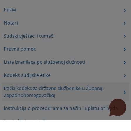
Pozivi
Notari
Sudski vještaci i tumači
Pravna pomoć
Lista branilaca po službenoj dužnosti
Kodeks sudijske etike
Etički kodeks za državne službenike u Županiji
Zapadnohercegovačkoj
Instrukcija o procedurama za način i uplatu prihoda
Povjerljivi savjetnici