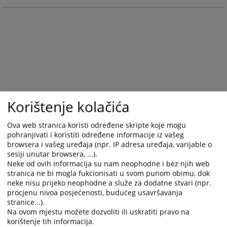
with
with
the
the
calendar
calendar
and
and
select
select
a
a
date.
date.
Press
Press
the
the
Korištenje kolačića
question
question
mark
mark
Ova web stranica koristi određene skripte koje mogu
key
key
pohranjivati i koristiti određene informacije iz vašeg
to
to
browsera i vašeg uređaja (npr. IP adresa uređaja, varijable o
sesiji unutar browsera, ...).
get
get
Neke od ovih informacija su nam neophodne i bez njih web
the
the
stranica ne bi mogla fukcionisati u svom punom obimu, dok
keyboard
keyboard
neke nisu prijeko neophodne a služe za dodatne stvari (npr.
shortcuts
shortcuts
procjenu nivoa posjećenosti, budućeg usavršavanja
for
for
stranice...).
changing
changing
Na ovom mjestu možete dozvoliti ili uskratiti pravo na
korištenje tih informacija.
dates.
dates.