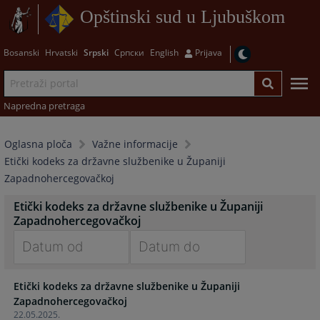
Opštinski sud u Ljubuškom
Bosanski
Hrvatski
Srpski
Српски
English
Prijava
Napredna pretraga
Oglasna ploča
Važne informacije
Etički kodeks za državne službenike u Županiji
Zapadnohercegovačkoj
Etički kodeks za državne službenike u Županiji
Zapadnohercegovačkoj
Navigate
Navigate
Etički kodeks za državne službenike u Županiji
forward
forward
Zapadnohercegovačkoj
to
to
22.05.2025.
interact
interact