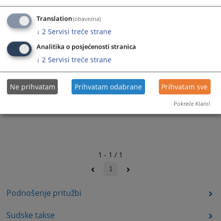
Translation
(obavezna)
↓
2
Servisi treće strane
Analitika o posjećenosti stranica
↓
2
Servisi treće strane
Ne prihvatam
Prihvatam odabrane
Prihvatam sve
Pokreće Klaro!
1 - 1 / 1
1
Podnošenje pritužbi
Sudske takse