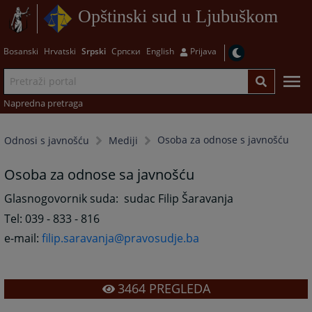
Opštinski sud u Ljubuškom
Bosanski
Hrvatski
Srpski
Српски
English
Prijava
Napredna pretraga
Osoba za odnose s javnošću
Odnosi s javnošću
Mediji
Osoba za odnose sa javnošću
Glasnogovornik suda: sudac Filip Šaravanja
Tel: 039 - 833 - 816
e-mail:
filip.saravanja@pravosudje.ba
3464
PREGLEDA