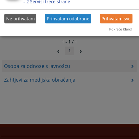
↓
2
Servisi treće strane
Ne prihvatam
Prihvatam odabrane
Prihvatam sve
Pokreće Klaro!
1 - 1 / 1
1
Osoba za odnose s javnošću
Zahtjevi za medijska obraćanja