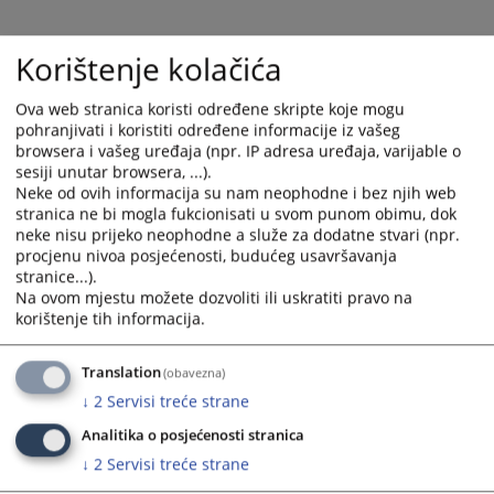
and
and
select
select
Korištenje kolačića
a
a
date.
date.
Ova web stranica koristi određene skripte koje mogu
Press
Press
pohranjivati i koristiti određene informacije iz vašeg
the
the
browsera i vašeg uređaja (npr. IP adresa uređaja, varijable o
question
question
sesiji unutar browsera, ...).
mark
mark
Neke od ovih informacija su nam neophodne i bez njih web
key
key
stranica ne bi mogla fukcionisati u svom punom obimu, dok
neke nisu prijeko neophodne a služe za dodatne stvari (npr.
to
to
procjenu nivoa posjećenosti, budućeg usavršavanja
get
get
stranice...).
the
the
Na ovom mjestu možete dozvoliti ili uskratiti pravo na
keyboard
keyboard
korištenje tih informacija.
shortcuts
shortcuts
for
for
Translation
(obavezna)
changing
changing
↓
2
Servisi treće strane
dates.
dates.
Analitika o posjećenosti stranica
↓
2
Servisi treće strane