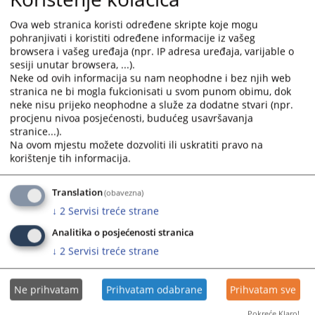
državnim službenicima u tijelima državne službe ŽZH i
Ova web stranica koristi određene skripte koje mogu
Zakonom o namještenicima u tijelima državne službe u
pohranjivati i koristiti određene informacije iz vašeg
ŽZH.
browsera i vašeg uređaja (npr. IP adresa uređaja, varijable o
sesiji unutar browsera, ...).
Neke od ovih informacija su nam neophodne i bez njih web
stranica ne bi mogla fukcionisati u svom punom obimu, dok
3335
PREGLEDA
neke nisu prijeko neophodne a služe za dodatne stvari (npr.
procjenu nivoa posjećenosti, budućeg usavršavanja
stranice...).
Na ovom mjestu možete dozvoliti ili uskratiti pravo na
korištenje tih informacija.
Translation
(obavezna)
↓
2
Servisi treće strane
Analitika o posjećenosti stranica
↓
2
Servisi treće strane
Ne prihvatam
Prihvatam odabrane
Prihvatam sve
Pokreće Klaro!