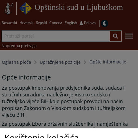
Opštinski sud u Ljubuškom
Bosanski
Hrvatski
Srpski
Српски
English
Prijava
Napredna pretraga
Opšte informacije
Oglasna ploča
Upražnjene pozicije
Opće informacije
Za postupak imenovanja predsjednika suda, sudaca i
stručnih suradnika nadležno je Visoko sudsko i
tužiteljsko vijeće BiH koje postupak provodi na način
propisan Zakonom o Visokom sudskom i tužiteljskom
vijeću BiH.
Za postupak izbora državnih službenika i namještenika
nadležna je Agencija za državnu službu ŽZH koja
Korištenje kolačića
postupak provodi na način propisan Zakonom o