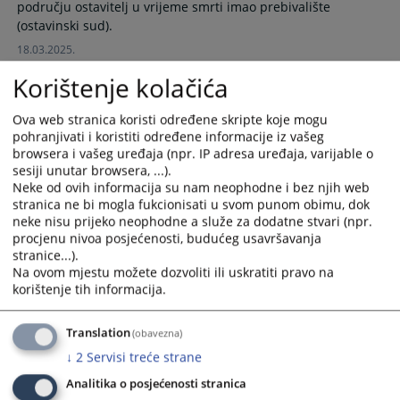
području ostavitelj u vrijeme smrti imao prebivalište
calendar
calendar
and
and
18.03.2025.
select
select
a
a
Korištenje kolačića
date.
date.
Kako doći do zemljišno-knjižnog izvatka?
Press
Press
Ova web stranica koristi određene skripte koje mogu
the
the
pohranjivati i koristiti određene informacije iz vašeg
browsera i vašeg uređaja (npr. IP adresa uređaja, varijable o
question
question
Svaka zainteresirana osoba može dobiti izvadak iz Zemljišne
sesiji unutar browsera, ...).
mark
mark
knjige uz plaćanje sudske pristojbe u iznosu od 10,00 KM za
Neke od ovih informacija su nam neophodne i bez njih web
key
key
ovjerni prijepis ili službeni izvadak a 5,00 KM za neovjereni
stranica ne bi mogla fukcionisati u svom punom obimu, dok
to
to
prijepis ili izvadak.
neke nisu prijeko neophodne a služe za dodatne stvari (npr.
get
get
procjenu nivoa posjećenosti, budućeg usavršavanja
the
the
stranice...).
keyboard
keyboard
Na ovom mjestu možete dozvoliti ili uskratiti pravo na
Kako sačiniti sudsku oporuku?
korištenje tih informacija.
shortcuts
shortcuts
for
for
changing
changing
Translation
(obavezna)
Da biste omogućili da Sud brzo i pravilno sastavi sudsku
dates.
dates.
oporuku za Vas, potrebno je da prije dolaska u Sud
↓
2
Servisi treće strane
ponesete:
Analitika o posjećenosti stranica
-vašu osobnu iskaznicu ili putnu ispravu