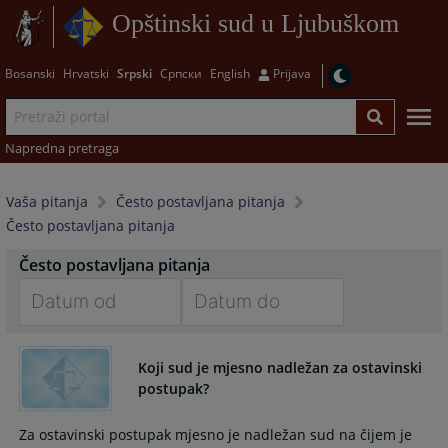
Opštinski sud u Ljubuškom
Bosanski
Hrvatski
Srpski
Српски
English
Prijava
Napredna pretraga
Vaša pitanja
Često postavljana pitanja
Često postavljana pitanja
Često postavljana pitanja
Navigate
Navigate
forward
forward
Koji sud je mjesno nadležan za ostavinski
to
to
postupak?
interact
interact
with
with
Za ostavinski postupak mjesno je nadležan sud na čijem je
the
the