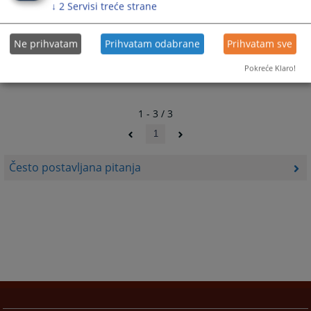
↓
2
Servisi treće strane
-zahtjev za sastavljanje sudske oporuke.
Ne prihvatam
Prihvatam odabrane
Prihvatam sve
Pokreće Klaro!
1 - 3 / 3
1
Često postavljana pitanja