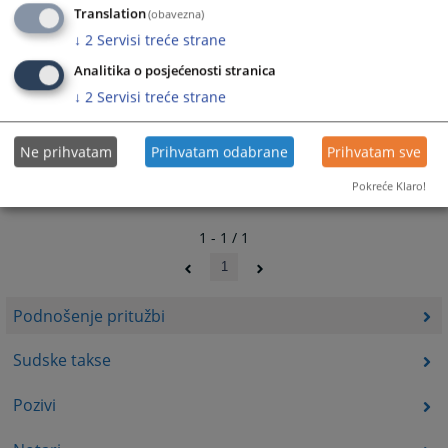
Translation
(obavezna)
↓
2
Servisi treće strane
Analitika o posjećenosti stranica
↓
2
Servisi treće strane
Ne prihvatam
Prihvatam odabrane
Prihvatam sve
Pokreće Klaro!
1 - 1 / 1
1
Podnošenje pritužbi
Sudske takse
Pozivi