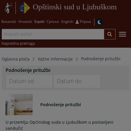
Opštinski sud u Ljubuškom
Bosanski
Hrvatski
Srpski
Српски
English
Prijava
Napredna pretraga
Podnošenje pritužbi
Oglasna ploča
Važne informacije
Podnošenje pritužbi
Navigate
Navigate
forward
forward
to
to
Podnošenje pritužbi
interact
interact
with
with
U prizemlju Općinskog suda u Ljubuškom u postavljeni
the
the
sandučić
calendar
calendar