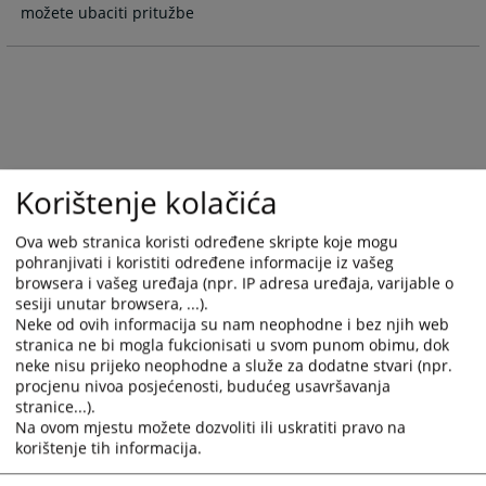
možete ubaciti pritužbe
and
and
select
select
a
a
date.
date.
Press
Press
the
the
question
question
mark
mark
Korištenje kolačića
key
key
to
to
Ova web stranica koristi određene skripte koje mogu
get
get
pohranjivati i koristiti određene informacije iz vašeg
the
the
browsera i vašeg uređaja (npr. IP adresa uređaja, varijable o
sesiji unutar browsera, ...).
keyboard
keyboard
Neke od ovih informacija su nam neophodne i bez njih web
shortcuts
shortcuts
stranica ne bi mogla fukcionisati u svom punom obimu, dok
for
for
neke nisu prijeko neophodne a služe za dodatne stvari (npr.
changing
changing
procjenu nivoa posjećenosti, budućeg usavršavanja
dates.
dates.
stranice...).
Na ovom mjestu možete dozvoliti ili uskratiti pravo na
korištenje tih informacija.