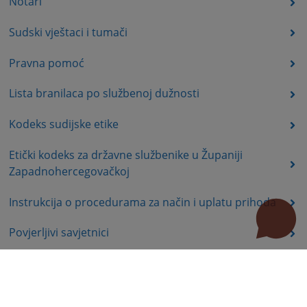
Notari
Sudski vještaci i tumači
Pravna pomoć
Lista branilaca po službenoj dužnosti
Kodeks sudijske etike
Etički kodeks za državne službenike u Županiji
Zapadnohercegovačkoj
Instrukcija o procedurama za način i uplatu prihoda
Povjerljivi savjetnici