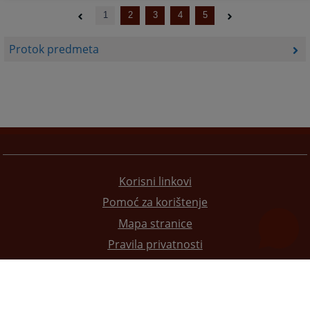
1
2
3
4
5
Protok predmeta
Korisni linkovi
Pomoć za korištenje
Mapa stranice
Pravila privatnosti