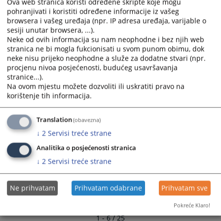
Ova web stranica koristi određene skripte koje mogu
Protok predmeta za II. kvartal 2025. godine
and
and
pohranjivati i koristiti određene informacije iz vašeg
02.07.2025.
select
select
browsera i vašeg uređaja (npr. IP adresa uređaja, varijable o
a
a
sesiji unutar browsera, ...).
Protok predmeta za I. kvartal 2025. godine
Neke od ovih informacija su nam neophodne i bez njih web
date.
date.
stranica ne bi mogla fukcionisati u svom punom obimu, dok
26.05.2025.
Press
Press
neke nisu prijeko neophodne a služe za dodatne stvari (npr.
the
the
procjenu nivoa posjećenosti, budućeg usavršavanja
Izvještaj Općinskog suda u Ljubuškom za 2024. godinu
question
question
stranice...).
28.01.2025.
mark
mark
Na ovom mjestu možete dozvoliti ili uskratiti pravo na
key
key
korištenje tih informacija.
Izvješće o radu suda za 2022. godinu
to
to
22.02.2023.
get
get
Translation
(obavezna)
the
the
↓
2
Servisi treće strane
keyboard
keyboard
Analitika o posjećenosti stranica
shortcuts
shortcuts
for
for
↓
2
Servisi treće strane
changing
changing
dates.
dates.
Ne prihvatam
Prihvatam odabrane
Prihvatam sve
Pokreće Klaro!
1 - 6 / 25