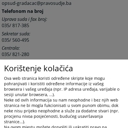
opsud-gradacac@pravosudje.ba
Telefonom na broj
Uprava suda i fax broj:
035/ 817-385
Sekretar suda:
035/ 560-495
Centrala:
035/ 821-280
Pisarnica suda:
Korištenje kolačića
035/ 560-487
Računovodstvo suda:
Ova web stranica koristi određene skripte koje mogu
035/ 560-494
pohranjivati i koristiti određene informacije iz vašeg
browsera i vašeg uređaja (npr. IP adresa uređaja, varijable o
Sudski izvršitelji:
sesiji unutar browsera, ...).
035/ 560-486
Neke od ovih informacija su nam neophodne i bez njih web
stranica ne bi mogla fukcionisati u svom punom obimu, dok
neke nisu prijeko neophodne a služe za dodatne stvari (npr.
Zemljišnoknjižni ured:
procjenu nivoa posjećenosti, budućeg usavršavanja
035/817-417
stranice...).
Na ovom mjestu možete dozvoliti ili uskratiti pravo na