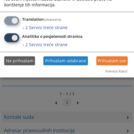
korištenje tih informacija.
ili za sve zaposlene u Općinskom sudu u Gradačcu
Translation
(obavezna)
ime.prezime@pravosudje.ba
npr.
↓
2
Servisi treće strane
marko.maric@pravosudje.ba
Analitika o posjećenosti stranica
↓
2
Servisi treće strane
10664
PREGLEDA
Ne prihvatam
Prihvatam odabrane
Prihvatam sve
Pokreće Klaro!
1 - 1 / 1
1
Kontakt suda
Adresar pravosudnih institucija