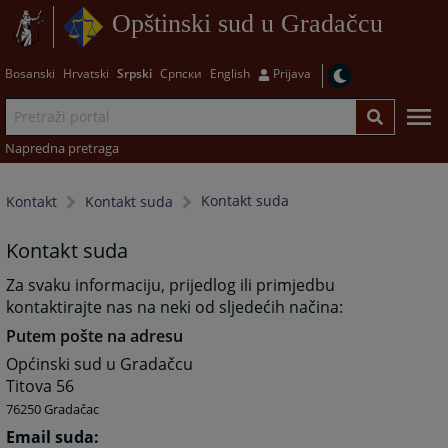
Opštinski sud u Gradačcu
Bosanski
Hrvatski
Srpski
Српски
English
Prijava
Napredna pretraga
Kontakt suda
Kontakt
Kontakt suda
Kontakt suda
Za svaku informaciju, prijedlog ili primjedbu
kontaktirajte nas na neki od sljedećih načina:
Putem pošte na adresu
Općinski sud u Gradačcu
Titova 56
76250 Gradačac
Email suda: