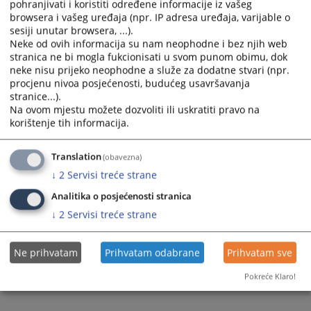
pohranjivati i koristiti određene informacije iz vašeg
browsera i vašeg uređaja (npr. IP adresa uređaja, varijable o
sesiji unutar browsera, ...).
Neke od ovih informacija su nam neophodne i bez njih web
stranica ne bi mogla fukcionisati u svom punom obimu, dok
neke nisu prijeko neophodne a služe za dodatne stvari (npr.
Trenutno nema vijesti
procjenu nivoa posjećenosti, budućeg usavršavanja
stranice...).
Na ovom mjestu možete dozvoliti ili uskratiti pravo na
korištenje tih informacija.
Translation
(obavezna)
↓
2
Servisi treće strane
Analitika o posjećenosti stranica
↓
2
Servisi treće strane
Ne prihvatam
Prihvatam odabrane
Prihvatam sve
Pokreće Klaro!