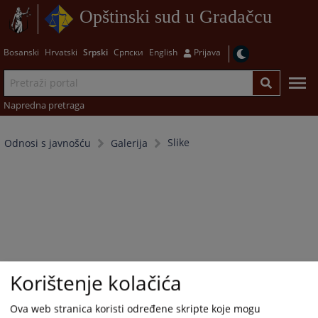
Opštinski sud u Gradačcu
Bosanski
Hrvatski
Srpski
Српски
English
Prijava
Napredna pretraga
Slike
Odnosi s javnošću
Galerija
Korištenje kolačića
Ova web stranica koristi određene skripte koje mogu