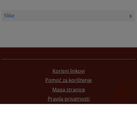
Slike
Korisni linkovi
Pomoć za korištenje
Mapa stranice
Pravila privatnosti
Redizajn web stranice je finansirala Evropska unija. Za njen sadržaj isključivo je odgovorno
Visoko sudsko i tužilačko vijeće BiH i ona ne odražava nužno stavove Evropske unije.