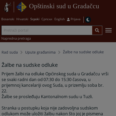
Opštinski sud u Gradačcu
Bosanski
Hrvatski
Srpski
Српски
English
Prijava
Napredna pretraga
Žalbe na sudske odluke
Rad suda
Upute građanima
Žalbe na sudske odluke
Prijem žalbi na odluke Općinskog suda u Gradačcu
vrši
se svaki radni dan od
07:30 do 15:30 časova, u
prijemnoj kancelariji ovog Suda, u prizemlju soba br.
22.
Žalbe se prosleđuju Kantonalnom sudu u Tuzli.
Stranka u postupku koja nije zadovoljna sudskom
odlukom može uložiti žalbu nakon što joj je pismena