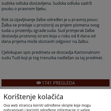
sudska odluka dostavljena. Sudska odluka sadrži
pouku o pravnom lijeku.
Rok za izjavljivanje žalbe određen je u pravnoj pouci.
Žalba se predaje u prostoriji za prijem pismena ovog
suda u prizemlju zgrade
uda. Sud primjerak žalbe
S
dostavlja protivnoj strani koja u roku od 8 dana od
dana prijema može dostaviti odgovor na žalbu.
Cjelokupan spis predmeta se dostavlja Kantonalnom
sudu Tuzli koji je tog trenutka nadležan za taj predmet.
1741
PREGLEDA
Korištenje kolačića
Ova web stranica koristi određene skripte koje mogu
pohranjivati i koristiti određene informacije iz vašeg