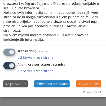
browsera i vašeg uređaja (npr. IP adresa uređaja, varijable o
sesiji unutar browsera, ...).
Neke od ovih informacija su nam neophodne i bez njih web
stranica ne bi mogla fukcionisati u svom punom obimu, dok
neke nisu prijeko neophodne a služe za dodatne stvari (npr.
procjenu nivoa posjećenosti, budućeg usavršavanja
stranice...).
Na ovom mjestu možete dozvoliti ili uskratiti pravo na
korištenje tih informacija.
Translation
(obavezna)
↓
2
Servisi treće strane
Analitika o posjećenosti stranica
↓
2
Servisi treće strane
Ne prihvatam
Prihvatam odabrane
Prihvatam sve
Pokreće Klaro!