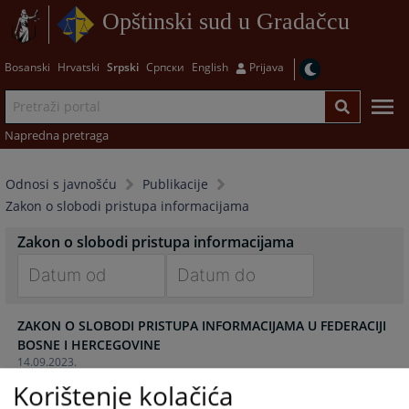
Opštinski sud u Gradačcu
Bosanski
Hrvatski
Srpski
Српски
English
Prijava
Napredna pretraga
Odnosi s javnošću
Publikacije
Zakon o slobodi pristupa informacijama
Zakon o slobodi pristupa informacijama
Navigate
Navigate
ZAKON O SLOBODI PRISTUPA INFORMACIJAMA U FEDERACIJI
forward
forward
BOSNE I HERCEGOVINE
to
to
14.09.2023.
interact
interact
with
with
Korištenje kolačića
the
the