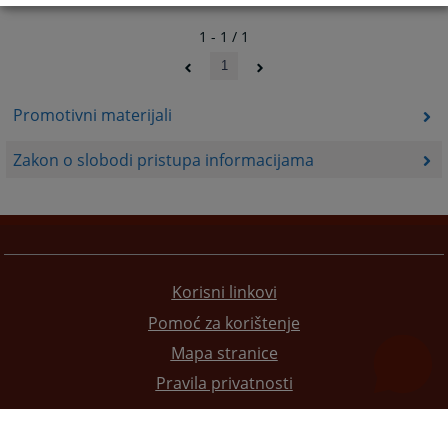
1 - 1 / 1
1
Promotivni materijali
Zakon o slobodi pristupa informacijama
Korisni linkovi
Pomoć za korištenje
Mapa stranice
Pravila privatnosti