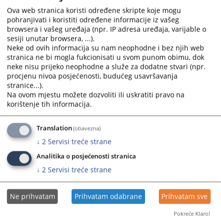
calendar
calendar
Ova web stranica koristi određene skripte koje mogu
pohranjivati i koristiti određene informacije iz vašeg
and
and
browsera i vašeg uređaja (npr. IP adresa uređaja, varijable o
select
select
sesiji unutar browsera, ...).
a
a
Neke od ovih informacija su nam neophodne i bez njih web
date.
date.
stranica ne bi mogla fukcionisati u svom punom obimu, dok
Press
Press
neke nisu prijeko neophodne a služe za dodatne stvari (npr.
the
the
procjenu nivoa posjećenosti, budućeg usavršavanja
question
question
stranice...).
Na ovom mjestu možete dozvoliti ili uskratiti pravo na
mark
mark
korištenje tih informacija.
key
key
to
to
get
get
Translation
(obavezna)
the
the
↓
2
Servisi treće strane
keyboard
keyboard
Analitika o posjećenosti stranica
shortcuts
shortcuts
↓
2
Servisi treće strane
for
for
changing
changing
dates.
dates.
Ne prihvatam
Prihvatam odabrane
Prihvatam sve
Pokreće Klaro!