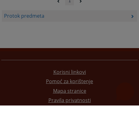
1
Protok predmeta
Korisni linkovi
Pomoć za korištenje
Mapa stranice
Pravila privatnosti
Redizajn web stranice je finansirala Evropska unija. Za njen sadržaj isključivo je odgovorno
Visoko sudsko i tužilačko vijeće BiH i ona ne odražava nužno stavove Evropske unije.