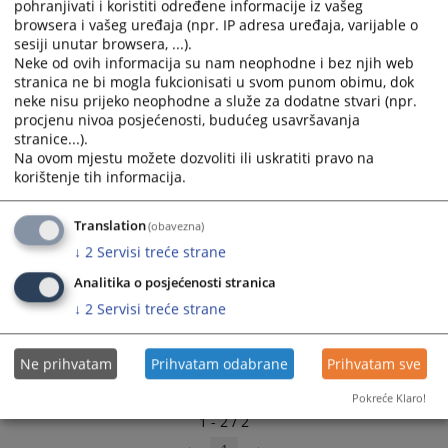
pohranjivati i koristiti određene informacije iz vašeg
and
and
browsera i vašeg uređaja (npr. IP adresa uređaja, varijable o
select
select
sesiji unutar browsera, ...).
a
a
Neke od ovih informacija su nam neophodne i bez njih web
stranica ne bi mogla fukcionisati u svom punom obimu, dok
date.
date.
neke nisu prijeko neophodne a služe za dodatne stvari (npr.
Press
Press
procjenu nivoa posjećenosti, budućeg usavršavanja
the
the
stranice...).
question
question
Na ovom mjestu možete dozvoliti ili uskratiti pravo na
mark
mark
korištenje tih informacija.
key
key
to
to
Translation
(obavezna)
get
get
↓
2
Servisi treće strane
the
the
keyboard
keyboard
Analitika o posjećenosti stranica
shortcuts
shortcuts
↓
2
Servisi treće strane
for
for
changing
changing
Ne prihvatam
Prihvatam odabrane
Prihvatam sve
dates.
dates.
Pokreće Klaro!
1 - 2 / 2