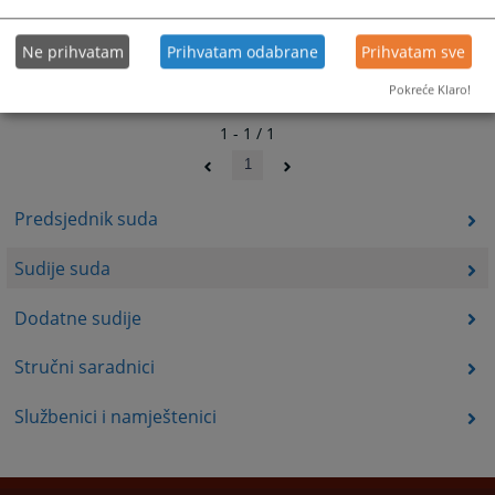
Ne prihvatam
Prihvatam odabrane
Prihvatam sve
Pokreće Klaro!
1 - 1 / 1
1
Predsjednik suda
Sudije suda
Dodatne sudije
Stručni saradnici
Službenici i namještenici