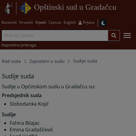
Opštinski sud u Gradačcu
Bosanski
Hrvatski
Srpski
Српски
English
Prijava
Napredna pretraga
Sudije suda
Rad suda
Zaposleni u sudu
Sudije suda
Sudije u Općinskom sudu u Gradačcu su:
Predsjednik suda
Slobodanka Kojić
Sudije
Fahira Bilajac
Emina Gradaščević