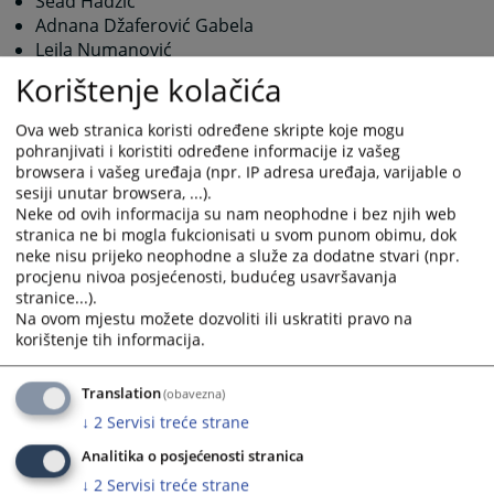
Sead Hadžić
Adnana Džaferović Gabela
Lejla Numanović
Tatjana Klječanin Martić
Korištenje kolačića
Milada Topčić
Ova web stranica koristi određene skripte koje mogu
pohranjivati i koristiti određene informacije iz vašeg
browsera i vašeg uređaja (npr. IP adresa uređaja, varijable o
6142
PREGLEDA
sesiji unutar browsera, ...).
Neke od ovih informacija su nam neophodne i bez njih web
stranica ne bi mogla fukcionisati u svom punom obimu, dok
neke nisu prijeko neophodne a služe za dodatne stvari (npr.
procjenu nivoa posjećenosti, budućeg usavršavanja
stranice...).
Na ovom mjestu možete dozvoliti ili uskratiti pravo na
korištenje tih informacija.
Translation
(obavezna)
↓
2
Servisi treće strane
Analitika o posjećenosti stranica
↓
2
Servisi treće strane