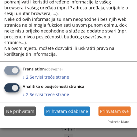
pohranjivati i koristiti određene informacije iz vašeg
and
and
browsera i vašeg uređaja (npr. IP adresa uređaja, varijable o
select
select
sesiji unutar browsera, ...).
a
a
Neke od ovih informacija su nam neophodne i bez njih web
stranica ne bi mogla fukcionisati u svom punom obimu, dok
date.
date.
neke nisu prijeko neophodne a služe za dodatne stvari (npr.
Press
Press
procjenu nivoa posjećenosti, budućeg usavršavanja
the
the
stranice...).
question
question
Na ovom mjestu možete dozvoliti ili uskratiti pravo na
mark
mark
korištenje tih informacija.
key
key
to
to
Translation
(obavezna)
get
get
↓
2
Servisi treće strane
the
the
keyboard
keyboard
Analitika o posjećenosti stranica
shortcuts
shortcuts
↓
2
Servisi treće strane
for
for
changing
changing
Ne prihvatam
Prihvatam odabrane
Prihvatam sve
dates.
dates.
Pokreće Klaro!
1 - 1 / 1