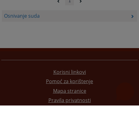
1
Osnivanje suda
Korisni linkovi
Pomoć za korištenje
Mapa stranice
Pravila privatnosti
Redizajn web stranice je finansirala Evropska unija. Za njen sadržaj isključivo je odgovorno
Visoko sudsko i tužilačko vijeće BiH i ona ne odražava nužno stavove Evropske unije.