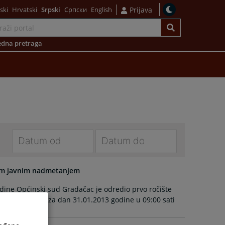
ski
Hrvatski
Srpski
Српски
English
Prijava
dna pretraga
Navigate
Navigate
forward
forward
nim javnim nadmetanjem
to
to
odine Općinski sud Gradačac je odredio prvo ročište
interact
interact
 nadmetanjem za dan 31.01.2013 godine u 09:00 sati
with
with
the
the
calendar
calendar