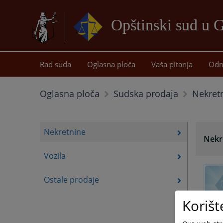
Opštinski sud u 
Rad suda
Oglasna ploča
Vaša pitanja
Odn
Nekret
Oglasna ploča
Sudska prodaja
Nekretnine
Nekr
Vozila
Ostale prodaje
Korišt