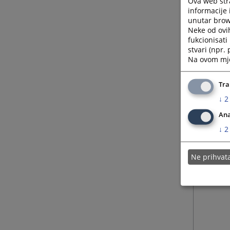
Ova web stra
informacije 
unutar brows
Neke od ovi
fukcionisat
stvari (npr.
Na ovom mjes
Tra
↓
2
Ana
↓
2
Ne prihva