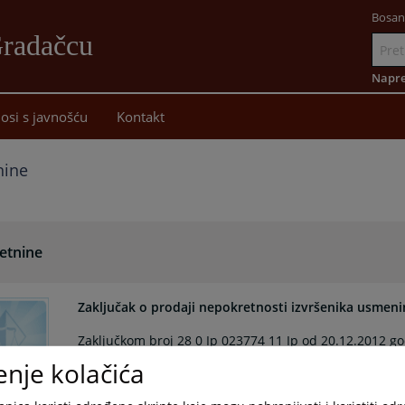
Bosan
Gradačcu
Idi
na
Napre
sadržaj
osi s javnošću
Kontakt
nine
etnine
Zaključak o prodaji nepokretnosti izvršenika usme
Zaključkom broj 28 0 Ip 023774 11 Ip od 20.12.2012 g
za prodaju nepokretnosti izvršenika usmenim javnim
enje kolačića