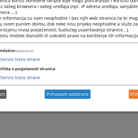
nica koristi određene skripte koje mogu pohranjivati i koristiti od
Zaključak o prodaji nepokretnosti izvršenika usme
iz vašeg browsera i vašeg uređaja (npr. IP adresa uređaja, varijable 
era, ...).
Zaključak broj 28 0 Ip 013109 07 Ip od 03.12.2012 go
h informacija su nam neophodne i bez njih web stranica ne bi mog
ročište za prodaju nepokretnosti izvršenika I.d.o.o iz S
i u svom punom obimu, dok neke nisu prijeko neophodne a služe z
 procjenu nivoa posjećenosti, budućeg usavršavanja stranice...).
tu možete dozvoliti ili uskratiti pravo na korištenje tih informacija
nslation
(obavezna)
Servisi treće strane
litika o posjećenosti stranica
Servisi treće strane
tam
Prihvatam odabrane
Pri