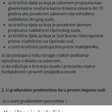
za krivična djela za koja je zakonom propisana kao
glavna kazna novčana kazna ili kazna zatvora do 10
godina ako posebnim zakonom nije određena
nadležnost drugog suda,
za krivična djela za koja je posebnim zkonom
propisana nadležnost Općinskog suda,
za krivična djela za koja je Sud Bosne i Hercegovine
prenio nadležnost na Općinski sud,
u svim krivičnim postupcima protiv maloljetnika,
b) da postupa u toku istrage i nakon podizanja
optužnice u skladu sa zakonom,
c) da odlučuje o brisanju osude i prestanku mjera
bezbjednosti i pravnih posljedica osude.
2. U građanskim predmetima da u prvom stepenu sudi
a) u svim građanskim sporovima i
b) u vanparničnom postupku