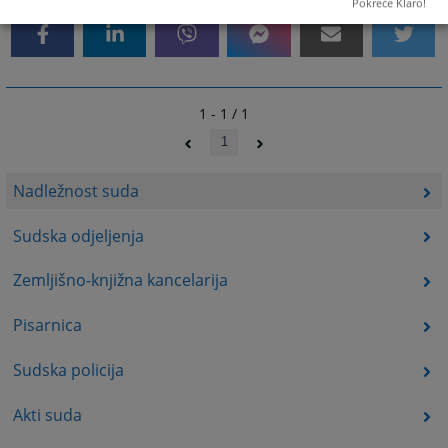
Pokreće Klaro!
1 - 1 / 1
1
Nadležnost suda
Sudska odjeljenja
Zemljišno-knjižna kancelarija
Pisarnica
Sudska policija
Akti suda