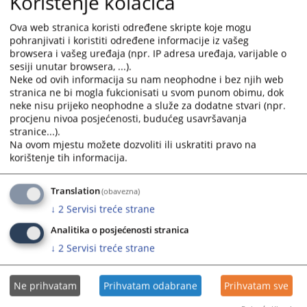
Korištenje kolačića
Ova web stranica koristi određene skripte koje mogu
3. U drugim predmetima
pohranjivati i koristiti određene informacije iz vašeg
browsera i vašeg uređaja (npr. IP adresa uređaja, varijable o
a) da sprovodi izvršni postupak,
sesiji unutar browsera, ...).
b) da određuje mjere obezbjeđenja
Neke od ovih informacija su nam neophodne i bez njih web
stranica ne bi mogla fukcionisati u svom punom obimu, dok
c) da obavlja zemljišnoknjižne poslove,
neke nisu prijeko neophodne a služe za dodatne stvari (npr.
d) da pruža pravnu pomoć sudovima u Bosni i
procjenu nivoa posjećenosti, budućeg usavršavanja
Hercegovini,
stranice...).
e) da vrši druge poslove određene zakonom.
Na ovom mjestu možete dozvoliti ili uskratiti pravo na
korištenje tih informacija.
Nadležnost, unutrašnje uređenje i rad suda regulisani
su Zakonom o sudovima Federacije BiH („Službene
novine F BiH” broj 38/05 i 22/06), Pravilnikom o
Translation
(obavezna)
unutrašnjem sudskom poslovanju („Službeni glasnik
↓
2
Servisi treće strane
BiH” broj 57/08) i ostalim pozitivno-pravnim propisima
Analitika o posjećenosti stranica
Bosne i Hercegovine i Federacije BiH.
↓
2
Servisi treće strane
2780
PREGLEDA
Ne prihvatam
Prihvatam odabrane
Prihvatam sve