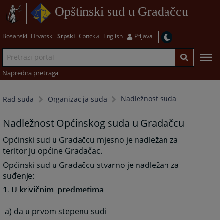
Opštinski sud u Gradačcu
Bosanski
Hrvatski
Srpski
Српски
English
Prijava
Napredna pretraga
Nadležnost suda
Rad suda
Organizacija suda
Nadležnost Općinskog suda u Gradačcu
Općinski sud u Gradačcu mjesno je nadležan za
teritoriju općine Gradačac.
Općinski sud u Gradačcu stvarno je nadležan za
suđenje:
1. U krivičnim predmetima
a) da u prvom stepenu sudi