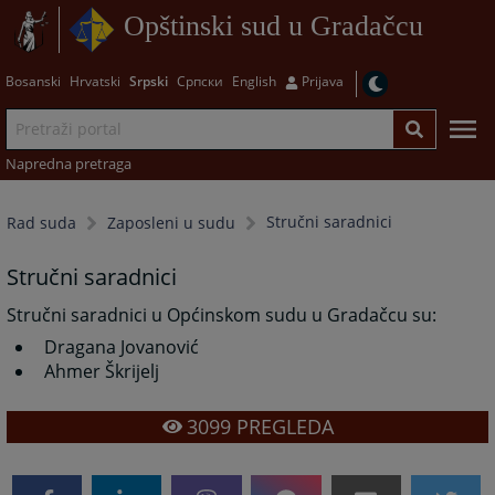
Opštinski sud u Gradačcu
Bosanski
Hrvatski
Srpski
Српски
English
Prijava
Napredna pretraga
Stručni saradnici
Rad suda
Zaposleni u sudu
Stručni saradnici
Stručni saradnici u Općinskom sudu u Gradačcu su:
Dragana Jovanović
Ahmer Škrijelj
3099
PREGLEDA