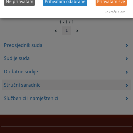
Ne prihvatam
Prihvatam odabrane
Prihvatam sve
Pokreće Klaro!
1 - 1 / 1
1
Predsjednik suda
Sudije suda
Dodatne sudije
Stručni saradnici
Službenici i namještenici