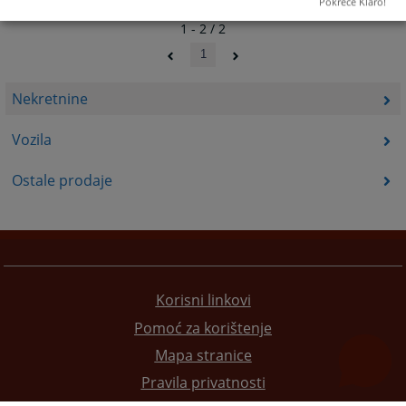
Pokreće Klaro!
1 - 2 / 2
1
Nekretnine
Vozila
Ostale prodaje
Korisni linkovi
Pomoć za korištenje
Mapa stranice
Pravila privatnosti