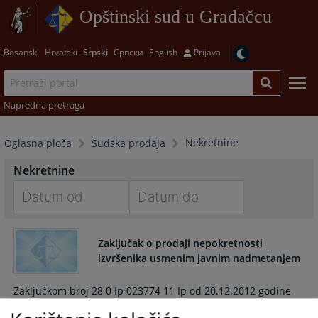
Opštinski sud u Gradačcu
Bosanski
Hrvatski
Srpski
Српски
English
Prijava
Napredna pretraga
Nekretnine
Oglasna ploča
Sudska prodaja
Nekretnine
Navigate
Navigate
forward
forward
Zaključak o prodaji nepokretnosti
to
to
izvršenika usmenim javnim nadmetanjem
interact
interact
with
with
Zaključkom broj 28 0 Ip 023774 11 Ip od 20.12.2012 godine
the
the
Općinski sud Gradačac je odredio prvo ročište za prodaju
calendar
calendar