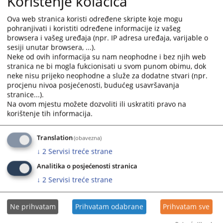
Korištenje kolačića
nepokretnosti izvršenika usmenim javnim nadmetanjem za
and
and
dan 31.01.2013 godine u 09:00 sati
select
select
Ova web stranica koristi određene skripte koje mogu
pohranjivati i koristiti određene informacije iz vašeg
a
a
browsera i vašeg uređaja (npr. IP adresa uređaja, varijable o
date.
date.
Zaključak o prodaji nepokretnosti
sesiji unutar browsera, ...).
Press
Press
izvršenika usmenim javnim nadmetanjem
Neke od ovih informacija su nam neophodne i bez njih web
the
the
stranica ne bi mogla fukcionisati u svom punom obimu, dok
question
question
neke nisu prijeko neophodne a služe za dodatne stvari (npr.
Zaključak broj 28 0 Ip 013109 07 Ip od 03.12.2012 godine
mark
mark
procjenu nivoa posjećenosti, budućeg usavršavanja
Općinski sud u Gradačcu je odredio drugo ročište za prodaju
stranice...).
key
key
nepokretnosti izvršenika I.d.o.o iz S.
Na ovom mjestu možete dozvoliti ili uskratiti pravo na
to
to
korištenje tih informacija.
get
get
the
the
Translation
(obavezna)
keyboard
keyboard
shortcuts
shortcuts
↓
2
Servisi treće strane
for
for
Analitika o posjećenosti stranica
changing
changing
↓
2
Servisi treće strane
dates.
dates.
Ne prihvatam
Prihvatam odabrane
Prihvatam sve