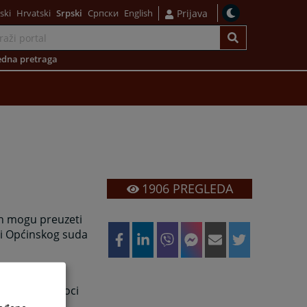
ski
Hrvatski
Srpski
Српски
English
Prijava
dna pretraga
1906
PREGLEDA
 ih mogu preuzeti
di Općinskog suda
šitelja primaoci
avnoj zgradi