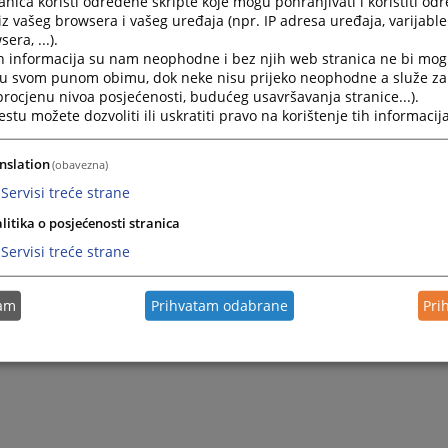
nica koristi određene skripte koje mogu pohranjivati i koristiti od
kog sudu
u Gradačcu, Titova bb,
svakim radnim danom od
iz vašeg browsera i vašeg uređaja (npr. IP adresa uređaja, varijable 
era, ...).
kod izvršitelja ili upisničara za izvršenje.
h informacija su nam neophodne i bez njih web stranica ne bi mog
i u svom punom obimu, dok neke nisu prijeko neophodne a služe z
 procjenu nivoa posjećenosti, budućeg usavršavanja stranice...).
tu možete dozvoliti ili uskratiti pravo na korištenje tih informacija
nslation
(obavezna)
Servisi treće strane
litika o posjećenosti stranica
Servisi treće strane
tam
Prihvatam odabrane
Pri