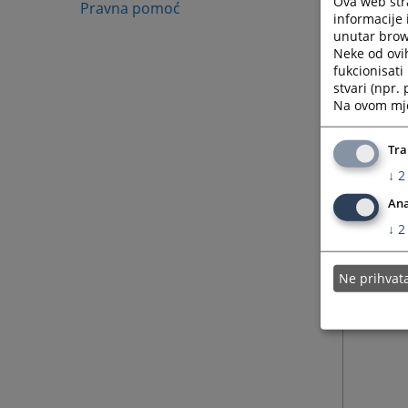
Ova web stra
Pravna pomoć
Općins
informacije 
unutar brows
časova 
Neke od ovi
fukcionisat
stvari (npr.
Na ovom mjes
Tra
↓
2
Ana
↓
2
Ne prihva