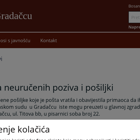
Bosan
Gradačcu
Idi
na
Napre
sadržaj
osi s javnošću
Kontakt
i
a neuručenih poziva i pošiljki
ne pošiljke koje je pošta vratila i obavijestila primaoca da
nskom sudu
u Gradačcu
iste mogu preuzeti u glavnoj zgra
čcu, ul. Titova bb, u pisarnici soba broj 22.
dizanja pismena je
2
dana.
enje kolačića
, neuručene pošiljke koje su vraćene od strane sudskih izvr
šteni (ostavljanjem
obavijesti pismeno mogu
preuzeti u gl