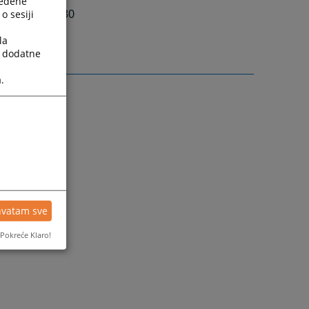
ređene
07:30 do 15:30
o sesiji
la
a dodatne
.
hvatam sve
Pokreće Klaro!