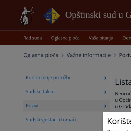
Opštinski sud u 
Rad suda
Oglasna ploča
Vaša pitanja
Odn
Poziv
Oglasna ploča
Važne informacije
Podnošenje pritužbi
List
Sudske takse
Neuruče
u Opći
Pozivi
u Grada
Rok po
Korišt
Sudski vještaci i tumači
Također
obavije