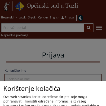
Općinski sud u Tuzli
Bosanski
Hrvatski
Srpski
Српски
English
Prijava
Napredna pretraga
Prijava
Korisničko ime
Korištenje kolačića
Lozinka
Ova web stranica koristi određene skripte koje mogu
pohranjivati i koristiti određene informacije iz vašeg
browsera i vašeg uređaja (npr. IP adresa uređaja, varijable o