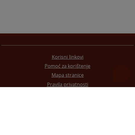
Korisni linkovi
Pomoć za korištenje
Mapa stranice
Pravila privatnosti
Redizajn web stranice je finansirala Evropska unija. Za njen sadržaj isključivo je odgovorno
Visoko sudsko i tužilačko vijeće BiH i ona ne odražava nužno stavove Evropske unije.