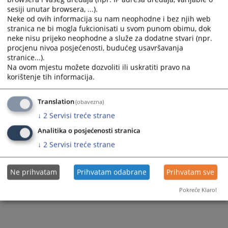
sesiji unutar browsera, ...).
Zapamti me
Neke od ovih informacija su nam neophodne i bez njih web
stranica ne bi mogla fukcionisati u svom punom obimu, dok
Prijava
neke nisu prijeko neophodne a služe za dodatne stvari (npr.
procjenu nivoa posjećenosti, budućeg usavršavanja
stranice...).
Zaboravili ste lozinku?
Na ovom mjestu možete dozvoliti ili uskratiti pravo na
Želite postati član?
korištenje tih informacija.
Translation
(obavezna)
↓
2
Servisi treće strane
Analitika o posjećenosti stranica
↓
2
Servisi treće strane
Ne prihvatam
Prihvatam odabrane
Prihvatam sve
Pokreće Klaro!