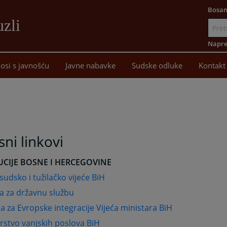
Bosan
uzli
Idi
na
Napre
sadržaj
osi s javnošću
Javne nabavke
Sudske odluke
Kontakt
sni linkovi
UCIJE BOSNE I HERCEGOVINE
sudsko i tužilačko vijeće BiH
a za državnu službu
ja za Evropske integracije Vijeća ministara BiH
rstvo vanjskih poslova BiH