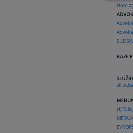
Dom za 
ADVOK
Advoka
Advoka
SUDSKA
BAZE 
SLUŽBE
sllist.b
MEÐUN
UJEDIN
MEÐUN
EVROPS