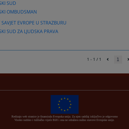
SKI SUD
SKI OMBUDSMAN
 / SAVJET EVROPE U STRAZBURU
KI SUD ZA LJUDSKA PRAVA
1 - 1 / 1
1
Redizajn web stranice je finansirala Evropska unija. Za njen sadržaj isključivo je odgovorno
Visoko sudsko i tužilačko vijeće BiH i ona ne odražava nužno stavove Evropske unije.