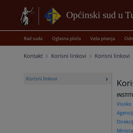
Općinski sud u T
Rad suda
Oglasna ploča
Vaša pitanja
Odn
Korisni linkovi
Kontakt
Korisni linkovi
Korisni linkovi
Kori
INSTIT
Visoko 
Agencij
Direkci
Minista