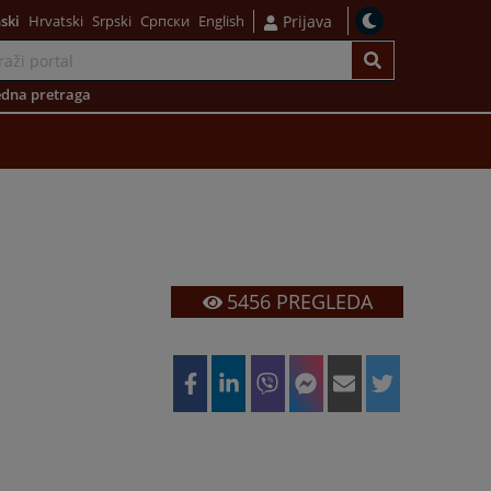
ski
Hrvatski
Srpski
Српски
English
Prijava
dna pretraga
5456
PREGLEDA