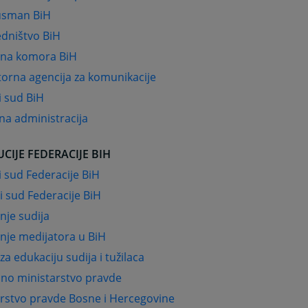
sman BiH
edništvo BiH
dna komora BiH
orna agencija za komunikacije
i sud BiH
na administracija
UCIJE FEDERACIJE BIH
 sud Federacije BiH
 sud Federacije BiH
nje sudija
nje medijatora u BiH
za edukaciju sudija i tužilaca
lno ministarstvo pravde
arstvo pravde Bosne i Hercegovine