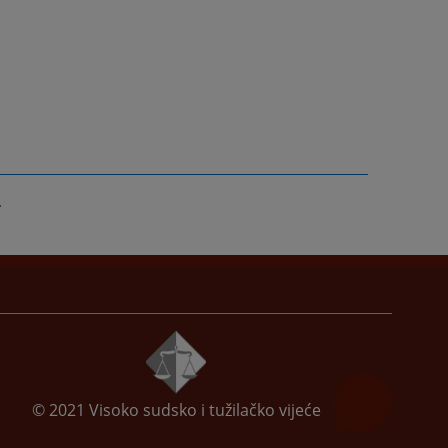
© 2021
Visoko sudsko i tužilačko vijeće