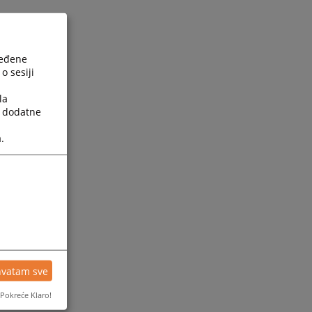
ređene
o sesiji
la
a dodatne
.
hvatam sve
Pokreće Klaro!