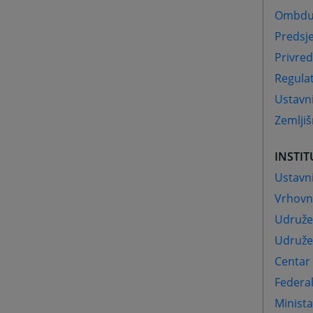
Ombdu
Predsj
Privre
Regulat
Ustavn
Zemljiš
INSTIT
Ustavni
Vrhovni
Udruže
Udruže
Centar 
Federa
Minist