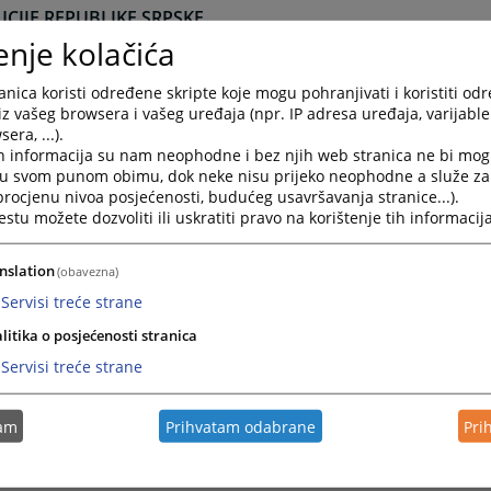
UCIJE REPUBLIKE SRPSKE
enje kolačića
a skupština Republike Srpske
Republike Srpske
nica koristi određene skripte koje mogu pohranjivati i koristiti od
iz vašeg browsera i vašeg uređaja (npr. IP adresa uređaja, varijable 
 centar Vlade Republike Srpske
era, ...).
i sud Republike Srpske
h informacija su nam neophodne i bez njih web stranica ne bi mog
i u svom punom obimu, dok neke nisu prijeko neophodne a služe z
rstvo unutrašnjih poslova
 procjenu nivoa posjećenosti, budućeg usavršavanja stranice...).
rstvo za izbjeglice i raseljena lica
tu možete dozvoliti ili uskratiti pravo na korištenje tih informacija
a uprava Republike Srpske
nslation
(obavezna)
ička uprava carina
Servisi treće strane
RODNE INSTITUCIJE I ORGANIZACIJE U BIH
litika o posjećenosti stranica
rija Visokog predstavnika (OHR)
Servisi treće strane
sija u BiH
ija Evropske komisije u BiH
tam
Prihvatam odabrane
Pri
a za imovinske zahtjeve raseljenih lica i izbjeglica (CRPC)
R