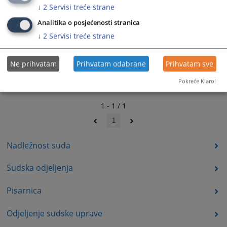
↓
2
Servisi treće strane
Analitika o posjećenosti stranica
↓
2
Servisi treće strane
Ne prihvatam
Prihvatam odabrane
Prihvatam sve
Pokreće Klaro!
1 - 1 / 1
1
Nadležnost suda
Sudska odjeljenja
Pisarnica
Odjeljenje sudske uprave