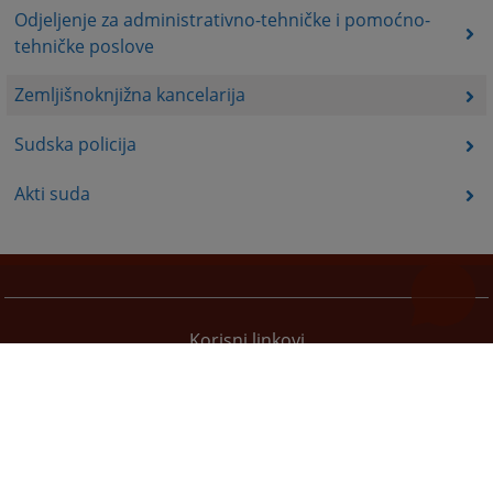
Odjeljenje za administrativno-tehničke i pomoćno-
tehničke poslove
Zemljišnoknjižna kancelarija
Sudska policija
Akti suda
Korisni linkovi
Pomoć za korištenje
Mapa stranice
Pravila privatnosti