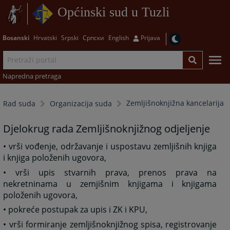
Općinski sud u Tuzli
Bosanski
Hrvatski
Srpski
Српски
English
Prijava
Napredna pretraga
Zemljišnoknjižna kancelarija
Rad suda
Organizacija suda
Djelokrug rada Zemljišnoknjižnog odjeljenje
• vrši vođenje, održavanje i uspostavu zemljišnih knjiga
i knjiga položenih ugovora,
• vrši upis stvarnih prava, prenos prava na
nekretninama u zemjišnim knjigama i knjigama
položenih ugovora,
• pokreće postupak za upis i ZK i KPU,
• vrši formiranje zemljišnoknjižnog spisa, registrovanje