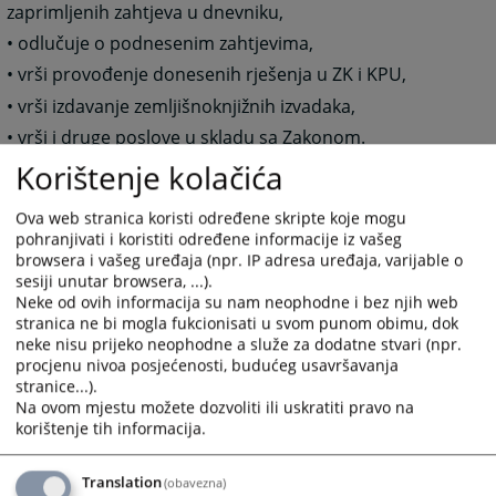
zaprimljenih zahtjeva u dnevniku,
• odlučuje o podnesenim zahtjevima,
• vrši provođenje donesenih rješenja u ZK i KPU,
• vrši izdavanje zemljišnoknjižnih izvadaka,
• vrši i druge poslove u skladu sa Zakonom.
Korištenje kolačića
1682
PREGLEDA
Ova web stranica koristi određene skripte koje mogu
pohranjivati i koristiti određene informacije iz vašeg
browsera i vašeg uređaja (npr. IP adresa uređaja, varijable o
sesiji unutar browsera, ...).
Neke od ovih informacija su nam neophodne i bez njih web
stranica ne bi mogla fukcionisati u svom punom obimu, dok
neke nisu prijeko neophodne a služe za dodatne stvari (npr.
procjenu nivoa posjećenosti, budućeg usavršavanja
stranice...).
Na ovom mjestu možete dozvoliti ili uskratiti pravo na
korištenje tih informacija.
Translation
(obavezna)