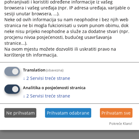
pohranjivati i koristiti određene informacije iz vašeg
and
and
browsera i vašeg uređaja (npr. IP adresa uređaja, varijable o
select
select
sesiji unutar browsera, ...).
a
a
Neke od ovih informacija su nam neophodne i bez njih web
stranica ne bi mogla fukcionisati u svom punom obimu, dok
date.
date.
neke nisu prijeko neophodne a služe za dodatne stvari (npr.
Press
Press
procjenu nivoa posjećenosti, budućeg usavršavanja
the
the
stranice...).
question
question
Trenutno nema vijesti
Na ovom mjestu možete dozvoliti ili uskratiti pravo na
mark
mark
korištenje tih informacija.
key
key
to
to
Translation
(obavezna)
get
get
↓
2
Servisi treće strane
the
the
keyboard
keyboard
Analitika o posjećenosti stranica
shortcuts
shortcuts
↓
2
Servisi treće strane
for
for
changing
changing
Ne prihvatam
Prihvatam odabrane
Prihvatam sve
dates.
dates.
Pokreće Klaro!