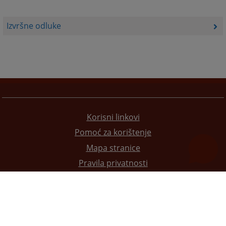
Izvršne odluke
Korisni linkovi
Pomoć za korištenje
Mapa stranice
Pravila privatnosti
Redizajn web stranice je finansirala Evropska unija. Za njen sadržaj isključivo je odgovorno
Visoko sudsko i tužilačko vijeće BiH i ona ne odražava nužno stavove Evropske unije.