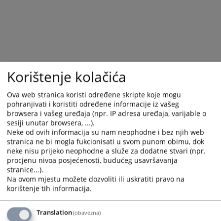
with
with
the
the
calendar
calendar
and
and
select
select
a
a
Korištenje kolačića
date.
date.
Press
Press
Ova web stranica koristi određene skripte koje mogu
the
the
pohranjivati i koristiti određene informacije iz vašeg
question
question
browsera i vašeg uređaja (npr. IP adresa uređaja, varijable o
mark
mark
sesiji unutar browsera, ...).
key
key
Neke od ovih informacija su nam neophodne i bez njih web
to
to
stranica ne bi mogla fukcionisati u svom punom obimu, dok
get
get
neke nisu prijeko neophodne a služe za dodatne stvari (npr.
procjenu nivoa posjećenosti, budućeg usavršavanja
the
the
stranice...).
keyboard
keyboard
Na ovom mjestu možete dozvoliti ili uskratiti pravo na
shortcuts
shortcuts
korištenje tih informacija.
for
for
changing
changing
Translation
(obavezna)
dates.
dates.