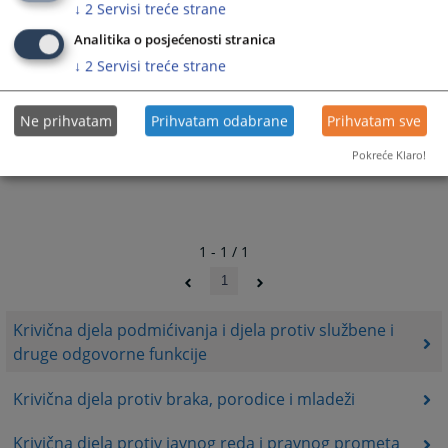
↓
2
Servisi treće strane
Analitika o posjećenosti stranica
↓
2
Servisi treće strane
Ne prihvatam
Prihvatam odabrane
Prihvatam sve
Pokreće Klaro!
1 - 1 / 1
1
Krivična djela podmićivanja i djela protiv službene i
druge odgovorne funkcije
Krivična djela protiv braka, porodice i mladeži
Krivična djela protiv javnog reda i pravnog prometa