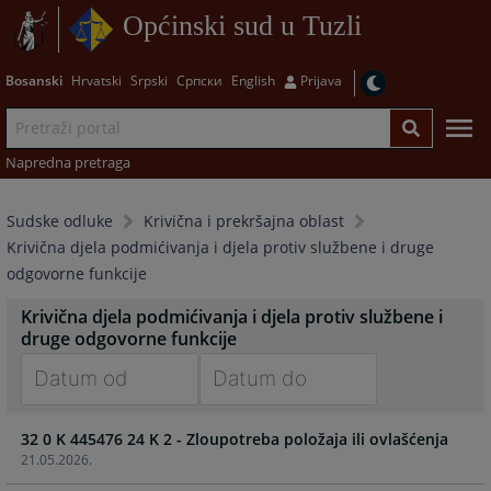
Općinski sud u Tuzli
Bosanski
Hrvatski
Srpski
Српски
English
Prijava
Napredna pretraga
Sudske odluke
Krivična i prekršajna oblast
Krivična djela podmićivanja i djela protiv službene i druge
odgovorne funkcije
Krivična djela podmićivanja i djela protiv službene i
druge odgovorne funkcije
Navigate
Navigate
32 0 K 445476 24 K 2 - Zloupotreba položaja ili ovlašćenja
forward
forward
21.05.2026.
to
to
interact
interact