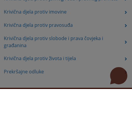
Krivična djela protiv imovine
Krivična djela protiv pravosuđa
Krivična djela protiv slobode i prava čovjeka i
građanina
Krivična djela protiv života i tijela
Prekršajne odluke
Korisni linkovi
Pomoć za korištenje
Mapa stranice