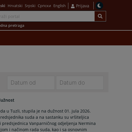
ski
Hrvatski
Srpski
Српски
English
Prijava
dna pretraga
Navigate
Navigate
forward
forward
dužnost
to
to
 u Tuzli, stupila je na dužnost 01. jula 2026.
interact
interact
predsjednika suda a na sastanku su vršiteljica
with
with
 i predsjednica Vanparničnog odjeljenja Nermina
the
the
jom i načinom rada suda, kao i sa osnovnim
calendar
calendar