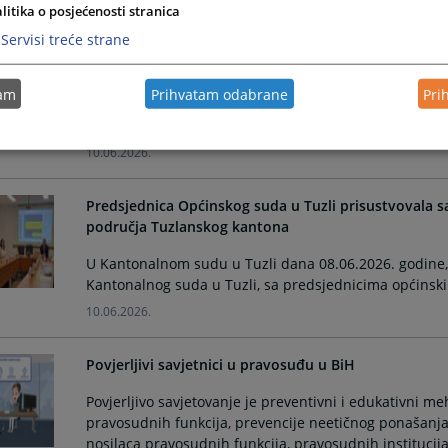
litika o posjećenosti stranica
Upitnik rodne ravnopravnosti, rodne diskriminacije 
Servisi treće strane
Kako bi jačali sisteme, mehanizme i instrumente za pos
partnerstvo, Općinski sud na osnovu Akcionog plana 
tam
Prihvatam odabrane
Pri
ravnopravnosti u pravosuđu Bosne i Hercegovine kreir
kontakt sa pravosuđem
10.06.2026.
Predsjednica Općinskog suda u Tuzli prisustvovala 
područja Tuzlanskog kantona
U Kantonalnom sudu u Tuzli dana 08.06.2026. godine,
Kantonalnog suda u Tuzli, sa predsjednicima općinsk
10.06.2026.
Povjerljivi savjetnici u pravosuđu u BiH
Povjerljivo savjetovanje je preventivni i edukativni m
pravosudnih funkcija, prevencije neetičnog ponašanja, 
nosilaca pravosudnih funkcija, pravosudnih institucija