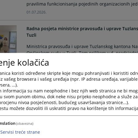
pravilima funkcionisanja pojedinih organizacionih jedi
01.07.2026.
Radna posjeta ministrice pravosuđa i uprave Tuzla
Tuzli
Ministrica pravosuđa i uprave Tuzlanskog kantona Nat
Općinskom sudu u Tuzli. Tom prilikom v.d. predsjedni
enje kolačića
Sidik Hasanović.
30.06.2026.
nica koristi određene skripte koje mogu pohranjivati i koristiti od
iz vašeg browsera i vašeg uređaja (npr. IP adresa uređaja, varijable 
Održan sastanak sa mentorisanim sudovima u okviru
era, ...).
odgovornosti sudija i tužilaca u BiH - ICEA III
h informacija su nam neophodne i bez njih web stranica ne bi mog
i u svom punom obimu, dok neke nisu prijeko neophodne a služe z
U Općinskom sudu u Tuzli dana 11.06.2026.godine, o
 procjenu nivoa posjećenosti, budućeg usavršavanja stranice...).
tu možete dozvoliti ili uskratiti pravo na korištenje tih informacija
koji su u prvoj fazi implementacije novog modela rad
sudovima. Sastanku su pored predstavnika mentor sud
Orašju i Osnovnog suda Brko Distrikt.
nslation
(obavezna)
11.06.2026.
Servisi treće strane