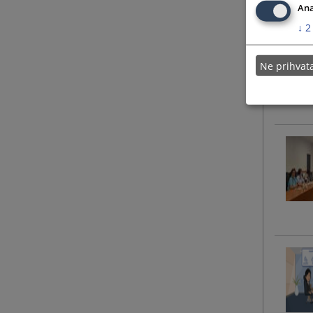
Ana
↓
2
Ne prihva