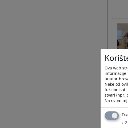
Korišt
Ova web stra
informacije 
unutar brows
Neke od ovi
fukcionisat
stvari (npr.
Na ovom mjes
Tra
↓
2