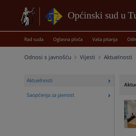
Općinski sud u T
Rad suda
Oglasna ploča
Vaša pitanja
Odn
Aktuelnosti
Odnosi s javnošću
Vijesti
Aktuelnosti
Aktu
Saopćenja za javnost