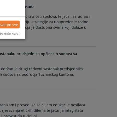
i rodnih predrasuda
tizanje ravnopravnosti spolova, te jačali saradnju i
za implementaciju strategije za unapređenje rodne
hvatam sve
ao je anketu koja je dostupna svima koji dolaze u
Pokreće Klaro!
sastanaku predsjednika općinskih sudova sa
 održan je drugi redovni sastanak predsjednika
ih sudova sa područja Tuzlanskog kantona.
ehanizam i provodi se sa ciljem edukacije nosilaca
rješavanja etičkih dilema te jačanja integriteta
 i pravosuđa u cjelini.