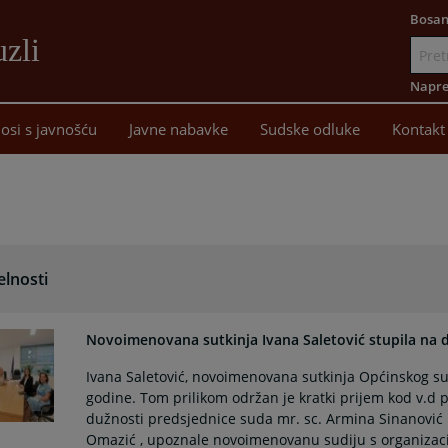
Bosan
uzli
Idi
na
Napre
sadržaj
osi s javnošću
Javne nabavke
Sudske odluke
Kontakt
elnosti
Novoimenovana sutkinja Ivana Saletović stupila na 
Ivana Saletović, novoimenovana sutkinja Općinskog suda
godine. Tom prilikom održan je kratki prijem kod v.d 
dužnosti predsjednice suda mr. sc. Armina Sinanović
Omazić , upoznale novoimenovanu sudiju s organizaci