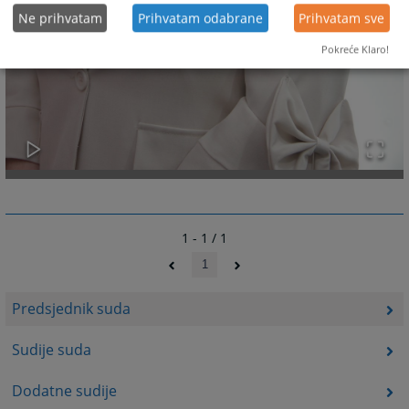
Ne prihvatam
Prihvatam odabrane
Prihvatam sve
Pokreće Klaro!
1 - 1 / 1
1
Predsjednik suda
Sudije suda
Dodatne sudije