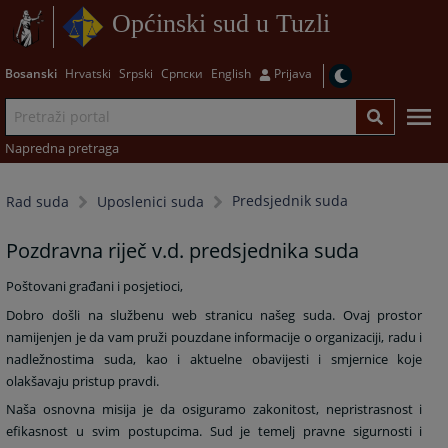
Općinski sud u Tuzli
Bosanski
Hrvatski
Srpski
Српски
English
Prijava
Napredna pretraga
Predsjednik suda
Rad suda
Uposlenici suda
Pozdravna riječ v.d. predsjednika suda
Poštovani građani i posjetioci,
Dobro došli na službenu web stranicu našeg suda. Ovaj prostor
namijenjen je da vam pruži pouzdane informacije o organizaciji, radu i
nadležnostima suda, kao i aktuelne obavijesti i smjernice koje
olakšavaju pristup pravdi.
Naša osnovna misija je da osiguramo zakonitost, nepristrasnost i
efikasnost u svim postupcima. Sud je temelj pravne sigurnosti i