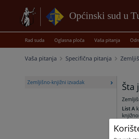
Općinski sud u T
Rad suda
Oglasna ploča
Vaša pitanja
Odn
Zemljiš
Vaša pitanja
Specifična pitanja
Zemljišno-knjižni izvadak
Šta 
Zemljiš
List A
k
knjižno
brojem 
Korišt
površina
List B
k