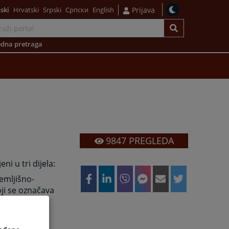
ski
Hrvatski
Srpski
Српски
English
Prijava
dna pretraga
9847
PREGLEDA
ni u tri dijela:
zemljišno-
koji se označava
 navodi i
 vlasniku,