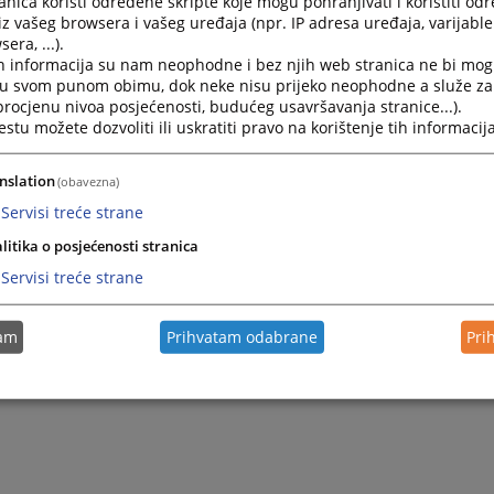
nica koristi određene skripte koje mogu pohranjivati i koristiti od
o vlasnicima.
iz vašeg browsera i vašeg uređaja (npr. IP adresa uređaja, varijable 
era, ...).
oji predstavlja teretni list. U ovom listu se upisuju tereti (ak
h informacija su nam neophodne i bez njih web stranica ne bi mog
a prema banci, teret na ime otkupa stana, pravo služnosti
i u svom punom obimu, dok neke nisu prijeko neophodne a služe z
estici i dr.
 procjenu nivoa posjećenosti, budućeg usavršavanja stranice...).
tu možete dozvoliti ili uskratiti pravo na korištenje tih informacija
 zemljišnim knjigama
ovdje...
nslation
(obavezna)
Servisi treće strane
litika o posjećenosti stranica
Servisi treće strane
tam
Prihvatam odabrane
Pri