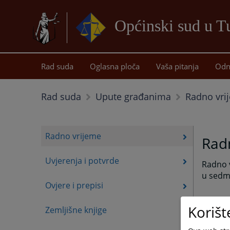
Općinski sud u T
Rad suda
Oglasna ploča
Vaša pitanja
Odn
Radno vri
Rad suda
Upute građanima
Radno vrijeme
Radn
Uvjerenja i potvrde
Radno v
u sedmi
Ovjere i prepisi
Radno v
Korišt
Zemljišne knjige
09:00 d