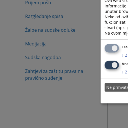
Ova web stra
Prijem pošte
informacije 
Radno v
unutar brows
Razgledanje spisa
stranka
Neke od ovi
fukcionisat
stvari (npr.
Žalbe na sudske odluke
Na ovom mjes
Medijacija
Tra
↓
2
Sudska nagodba
Ana
Zahtjevi za zaštitu prava na
↓
2
pravično suđenje
Ne prihva