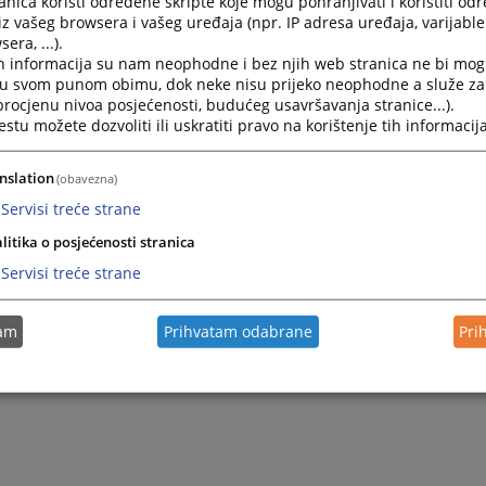
nica koristi određene skripte koje mogu pohranjivati i koristiti od
iz vašeg browsera i vašeg uređaja (npr. IP adresa uređaja, varijable 
rijeme Odjeljenja za zemljišnoknjižne poslove ovog suda za
era, ...).
ma je od 08:00 do 13:00 sati svakog radnog dana u sedmici.
h informacija su nam neophodne i bez njih web stranica ne bi mog
i u svom punom obimu, dok neke nisu prijeko neophodne a služe z
 procjenu nivoa posjećenosti, budućeg usavršavanja stranice...).
tu možete dozvoliti ili uskratiti pravo na korištenje tih informacija
nslation
(obavezna)
Servisi treće strane
litika o posjećenosti stranica
Servisi treće strane
tam
Prihvatam odabrane
Pri