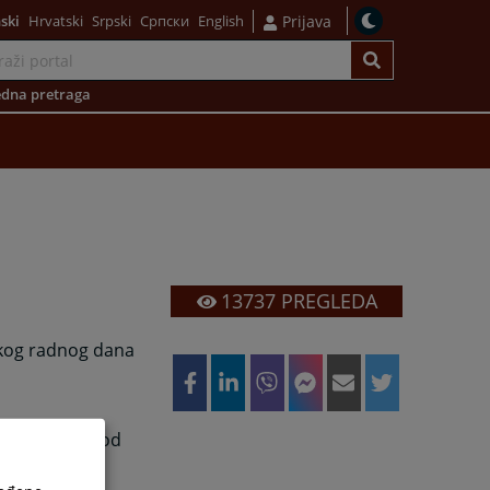
ski
Hrvatski
Srpski
Српски
English
Prijava
dna pretraga
13737
PREGLEDA
akog radnog dana
strankama je od