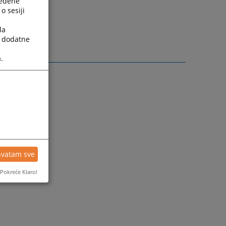
ređene
o sesiji
 rad sa
la
a dodatne
.
hvatam sve
Pokreće Klaro!