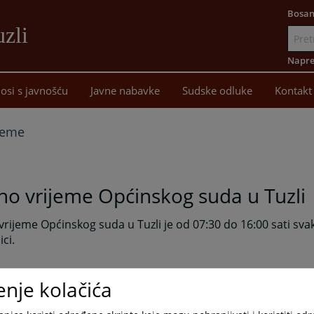
Bosan
uzli
Idi
na
Napre
sadržaj
osi s javnošću
Javne nabavke
Sudske odluke
Kontakt
jeme
o vrijeme Općinskog suda u Tuzli
rijeme Općinskog suda u Tuzli je od 07:30 do 16:00 sati sv
ci.
rijeme prijemne kancelarije i pisarne ovog suda za rad sa 
enje kolačića
o 14:00 sati svakog radnog dana u sedmici.