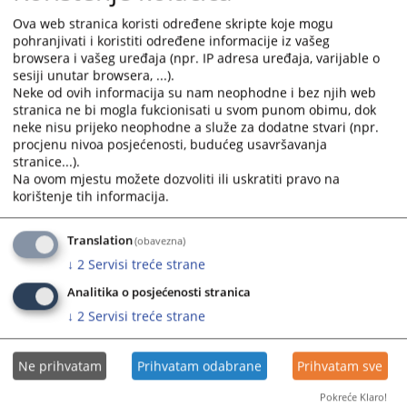
Realizacija plana Općinskog suda u Tuzli za period
select
select
01.01.2026.godine do 31.03.2026.godine
Ova web stranica koristi određene skripte koje mogu
a
a
pohranjivati i koristiti određene informacije iz vašeg
date.
date.
browsera i vašeg uređaja (npr. IP adresa uređaja, varijable o
Realizacija plana Općinskog suda u Tuzli za period
sesiji unutar browsera, ...).
Press
Press
01.01.2025.godine do 31.12.2025.godine
Neke od ovih informacija su nam neophodne i bez njih web
the
the
stranica ne bi mogla fukcionisati u svom punom obimu, dok
question
question
Realizacija plana Općinskog suda u Tuzli za period
neke nisu prijeko neophodne a služe za dodatne stvari (npr.
mark
mark
procjenu nivoa posjećenosti, budućeg usavršavanja
01.01.2025.godine do 30.06.2025.godine
key
key
stranice...).
to
to
Na ovom mjestu možete dozvoliti ili uskratiti pravo na
Realizacija plana Općinskog suda u Tuzli za period
korištenje tih informacija.
get
get
01.01.2025.godine do 31.03.2025.godine
the
the
keyboard
keyboard
Translation
(obavezna)
shortcuts
shortcuts
↓
2
Servisi treće strane
for
for
Analitika o posjećenosti stranica
changing
changing
dates.
dates.
↓
2
Servisi treće strane
Ne prihvatam
Prihvatam odabrane
Prihvatam sve
Pokreće Klaro!