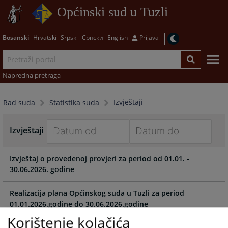
Općinski sud u Tuzli
Bosanski
Hrvatski
Srpski
Српски
English
Prijava
Napredna pretraga
Izvještaji
Rad suda
Statistika suda
Izvještaji
Navigate
Navigate
Izvještaj o provedenoj provjeri za period od 01.01. -
forward
forward
30.06.2026. godine
to
to
interact
interact
with
with
Realizacija plana Općinskog suda u Tuzli za period
the
the
01.01.2026.godine do 30.06.2026.godine
calendar
calendar
Korištenje kolačića
and
and