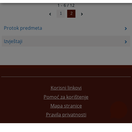
1 - 6 / 12
1
2
Protok predmeta
Izvještaji
Korisni linkovi
Pomoć za korištenje
Mapa stranice
Pravila privatnosti