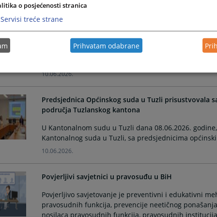
litika o posjećenosti stranica
Upitnik rodne ravnopravnosti, rodne diskriminacije 
Servisi treće strane
Kako bi jačali sisteme, mehanizme i instrumente za pos
partnerstvo, Općinski sud na osnovu Akcionog plana 
tam
Prihvatam odabrane
Pri
ravnopravnosti u pravosuđu Bosne i Hercegovine kreir
kontakt sa pravosuđem
10.06.2026.
Predsjednica Općinskog suda u Tuzli prisustvovala 
područja Tuzlanskog kantona
U Kantonalnom sudu u Tuzli dana 08.06.2026. godine,
Kantonalnog suda u Tuzli, sa predsjednicima općinsk
10.06.2026.
Povjerljivi savjetnici u pravosuđu u BiH
Povjerljivo savjetovanje je preventivni i edukativni m
pravosudnih funkcija, prevencije neetičnog ponašanja, 
nosilaca pravosudnih funkcija, pravosudnih institucija