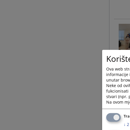
Korišt
Ova web stra
informacije 
unutar brows
Neke od ovi
fukcionisat
stvari (npr.
Na ovom mjes
Tra
↓
2