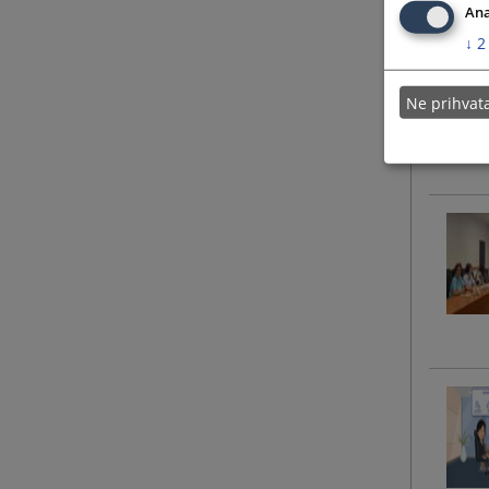
Ana
↓
2
Ne prihva