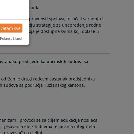
i rodnih predrasuda
tizanje ravnopravnosti spolova, te jačali saradnju i
za implementaciju strategije za unapređenje rodne
hvatam sve
ao je anketu koja je dostupna svima koji dolaze u
Pokreće Klaro!
sastanaku predsjednika općinskih sudova sa
 održan je drugi redovni sastanak predsjednika
ih sudova sa područja Tuzlanskog kantona.
ehanizam i provodi se sa ciljem edukacije nosilaca
rješavanja etičkih dilema te jačanja integriteta
 i pravosuđa u cjelini.