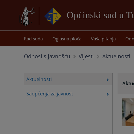
Općinski sud u T
Rad suda
Oglasna ploča
Vaša pitanja
Odn
Aktuelnosti
Odnosi s javnošću
Vijesti
Aktuelnosti
Aktu
Saopćenja za javnost