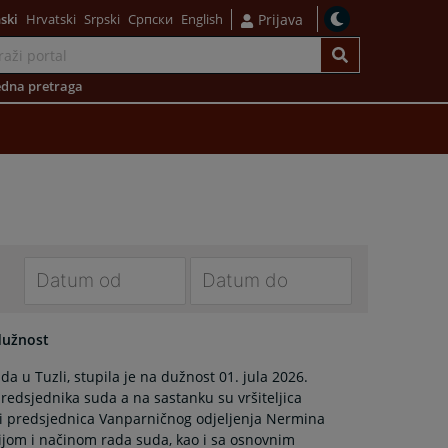
ski
Hrvatski
Srpski
Српски
English
Prijava
dna pretraga
Navigate
Navigate
forward
forward
dužnost
to
to
 u Tuzli, stupila je na dužnost 01. jula 2026.
interact
interact
predsjednika suda a na sastanku su vršiteljica
with
with
 i predsjednica Vanparničnog odjeljenja Nermina
the
the
jom i načinom rada suda, kao i sa osnovnim
calendar
calendar