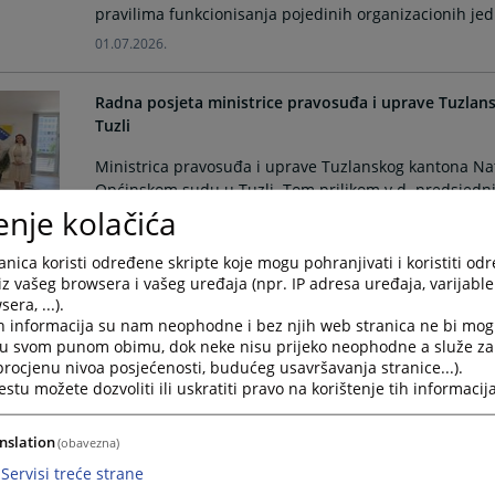
pravilima funkcionisanja pojedinih organizacionih jedi
01.07.2026.
Radna posjeta ministrice pravosuđa i uprave Tuzla
Tuzli
Ministrica pravosuđa i uprave Tuzlanskog kantona Nat
Općinskom sudu u Tuzli. Tom prilikom v.d. predsjedni
enje kolačića
Sidik Hasanović.
30.06.2026.
nica koristi određene skripte koje mogu pohranjivati i koristiti od
iz vašeg browsera i vašeg uređaja (npr. IP adresa uređaja, varijable 
Održan sastanak sa mentorisanim sudovima u okviru
era, ...).
odgovornosti sudija i tužilaca u BiH - ICEA III
h informacija su nam neophodne i bez njih web stranica ne bi mog
i u svom punom obimu, dok neke nisu prijeko neophodne a služe z
U Općinskom sudu u Tuzli dana 11.06.2026.godine, o
 procjenu nivoa posjećenosti, budućeg usavršavanja stranice...).
tu možete dozvoliti ili uskratiti pravo na korištenje tih informacija
koji su u prvoj fazi implementacije novog modela rad
sudovima. Sastanku su pored predstavnika mentor sud
Orašju i Osnovnog suda Brko Distrikt.
nslation
(obavezna)
11.06.2026.
Servisi treće strane