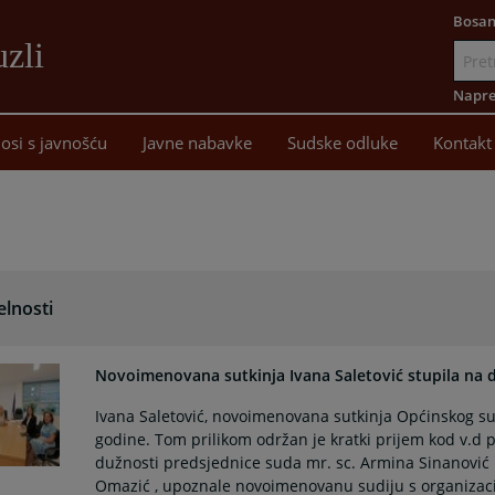
Bosan
uzli
Idi
na
Napre
sadržaj
osi s javnošću
Javne nabavke
Sudske odluke
Kontakt
elnosti
Novoimenovana sutkinja Ivana Saletović stupila na 
Ivana Saletović, novoimenovana sutkinja Općinskog suda
godine. Tom prilikom održan je kratki prijem kod v.d 
dužnosti predsjednice suda mr. sc. Armina Sinanović
Omazić , upoznale novoimenovanu sudiju s organizaci