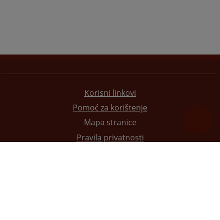
Korisni linkovi
Pomoć za korištenje
Mapa stranice
Pravila privatnosti
Redizajn web stranice je finansirala Evropska unija. Za njen sadržaj isključivo je odgovorno
Visoko sudsko i tužilačko vijeće BiH i ona ne odražava nužno stavove Evropske unije.