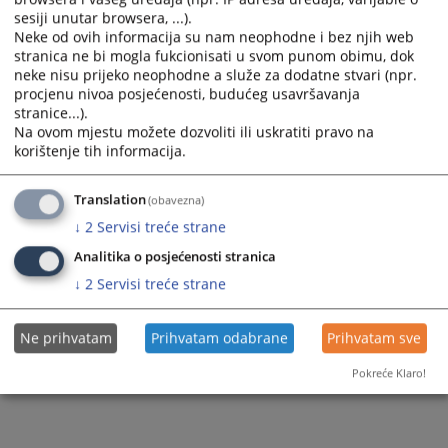
sesiji unutar browsera, ...).
Neke od ovih informacija su nam neophodne i bez njih web
stranica ne bi mogla fukcionisati u svom punom obimu, dok
neke nisu prijeko neophodne a služe za dodatne stvari (npr.
procjenu nivoa posjećenosti, budućeg usavršavanja
stranice...).
Na ovom mjestu možete dozvoliti ili uskratiti pravo na
korištenje tih informacija.
Translation
(obavezna)
↓
2
Servisi treće strane
Analitika o posjećenosti stranica
↓
2
Servisi treće strane
Ne prihvatam
Prihvatam odabrane
Prihvatam sve
Pokreće Klaro!