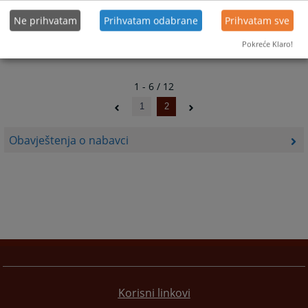
Ne prihvatam
Prihvatam odabrane
Prihvatam sve
Pokreće Klaro!
1 - 6 / 12
1
2
Obavještenja o nabavci
Korisni linkovi