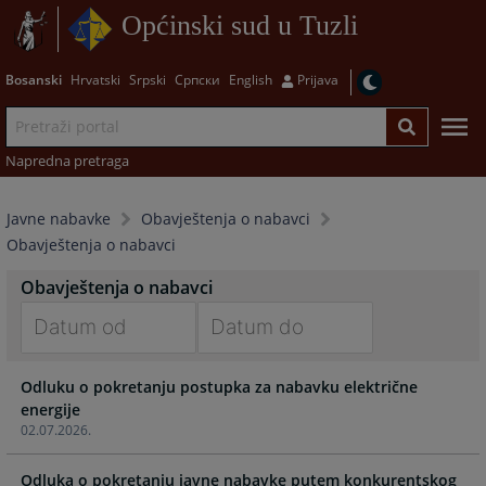
Općinski sud u Tuzli
Bosanski
Hrvatski
Srpski
Српски
English
Prijava
Napredna pretraga
Javne nabavke
Obavještenja o nabavci
Obavještenja o nabavci
Obavještenja o nabavci
Navigate
Navigate
Odluku o pokretanju postupka za nabavku električne
forward
forward
energije
to
to
02.07.2026.
interact
interact
with
with
Odluka o pokretanju javne nabavke putem konkurentskog
the
the