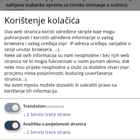
zahtjeva (nabavke opreme za tonsko snimanje u sudnici)
calendar
calendar
19.09.2025.
and
and
Korištenje kolačića
select
select
Odluka o pokretanju javne nabavke putem konkurentskog
a
a
Ova web stranica koristi određene skripte koje mogu
zahtjeva (nabavka računara i računarske opreme sa
date.
date.
pohranjivati i koristiti određene informacije iz vašeg
licencom)
Press
Press
browsera i vašeg uređaja (npr. IP adresa uređaja, varijable o
10.07.2025.
the
the
sesiji unutar browsera, ...).
question
question
Neke od ovih informacija su nam neophodne i bez njih web
Odluka o pokretanju postupka javne nabavke
mark
mark
stranica ne bi mogla fukcionisati u svom punom obimu, dok
telekomunikacijskih usluga (nabavka usluga IP telefonije i
neke nisu prijeko neophodne a služe za dodatne stvari (npr.
key
key
nabavka usluga mobilne telefonije)
procjenu nivoa posjećenosti, budućeg usavršavanja
to
to
08.07.2025.
stranice...).
get
get
Na ovom mjestu možete dozvoliti ili uskratiti pravo na
the
the
korištenje tih informacija.
Odluka o pokretanju postupka javne nabavke električne
keyboard
keyboard
energije
shortcuts
shortcuts
01.07.2025.
Translation
(obavezna)
for
for
↓
2
Servisi treće strane
changing
changing
Odluka o pokretanju postupka javne nabavke električne
dates.
dates.
Analitika o posjećenosti stranica
energije
↓
2
Servisi treće strane
05.06.2025.