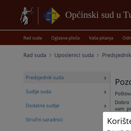
Općinski sud u T
Rad suda
Oglasna ploča
Vaša pitanja
Odn
Predsjedni
Rad suda
Uposlenici suda
Predsjednik suda
Pozd
Sudije suda
Poštova
Dobro 
Dodatne sudije
vam pr
aktueln
Korišt
Stručni saradnici
Naša os
postupc