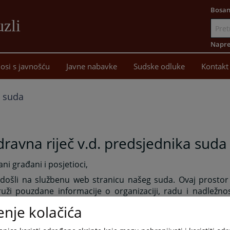
Bosan
uzli
Idi
na
Napre
sadržaj
osi s javnošću
Javne nabavke
Sudske odluke
Kontakt
k suda
ravna riječ v.d. predsjednika suda
ni građani i posjetioci,
došli na službenu web stranicu našeg suda. Ovaj prostor
uži pouzdane informacije o organizaciji, radu i nadležno
e obavijesti i smjernice koje olakšavaju pristup pravdi.
enje kolačića
novna misija je da osiguramo zakonitost, nepristrasnost i
ima. Sud je temelj pravne sigurnosti i povjerenja građana u