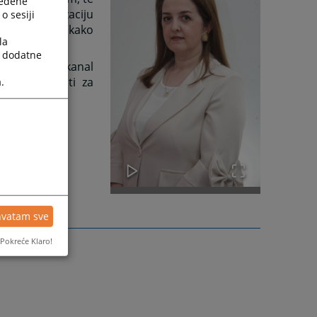
ređene
t i modernizaciju
o sesiji
 informacija, kako
la
a dodatne
ormacija i kanal
etne važnosti za
.
sigurnosti.
hvatam sve
Pokreće Klaro!