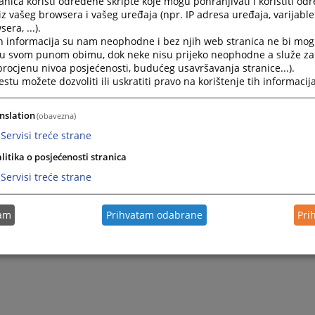
nica koristi određene skripte koje mogu pohranjivati i koristiti od
tinuirano zalažemo za profesionalan rad, transparentnos
iz vašeg browsera i vašeg uređaja (npr. IP adresa uređaja, varijable 
era, ...).
. Poseban akcenat stavljamo na digitalizaciju i dostupnost
h informacija su nam neophodne i bez njih web stranica ne bi mog
da bila bliža svakom pojedincu.
i u svom punom obimu, dok neke nisu prijeko neophodne a služe z
m vas da ovu stranicu koristite kao pouzdan izvor inf
 procjenu nivoa posjećenosti, budućeg usavršavanja stranice...).
kacije sa sudom. Vaše povjerenje i saradnja su od izuz
tu možete dozvoliti ili uskratiti pravo na korištenje tih informacija
 vladavine prava i izgradnju društva zasnovanog na pravnoj 
nslation
(obavezna)
Servisi treće strane
ovanjem,
litika o posjećenosti stranica
edsjednik Općinskog suda u Tuzli
Servisi treće strane
. Armina Sinanović
tam
Prihvatam odabrane
Pri