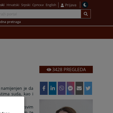
ski
Hrvatski
Srpski
Српски
English
Prijava
dna pretraga
3428
PREGLEDA
 namijenjen je da
stima suda, kao i
 efikasnost u svim
 pravni sistem, te