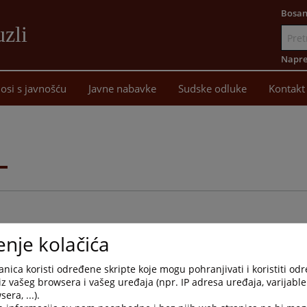
Bosan
uzli
Idi
na
Napre
sadržaj
osi s javnošću
Javne nabavke
Sudske odluke
Kontakt
i
enje kolačića
nica koristi određene skripte koje mogu pohranjivati i koristiti od
Arhivirana
Datum od
Datum d
iz vašeg browsera i vašeg uređaja (npr. IP adresa uređaja, varijable 
era, ...).
Ne