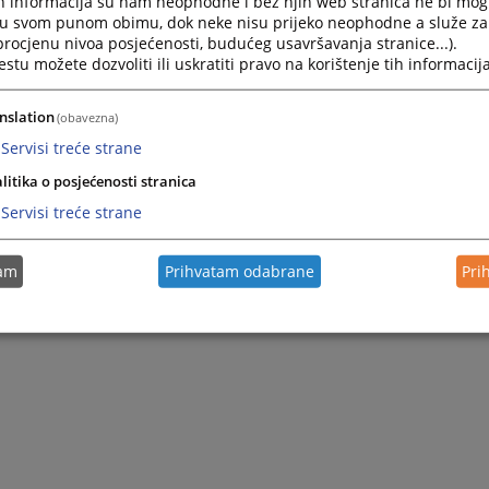
h informacija su nam neophodne i bez njih web stranica ne bi mog
Navigate
Navigat
i u svom punom obimu, dok neke nisu prijeko neophodne a služe z
forward
forward
 procjenu nivoa posjećenosti, budućeg usavršavanja stranice...).
to
to
tu možete dozvoliti ili uskratiti pravo na korištenje tih informacija
interact
interact
with
with
Pretraži
nslation
the
the
(obavezna)
calendar
calenda
Servisi treće strane
and
and
select
select
litika o posjećenosti stranica
a
a
Servisi treće strane
date.
date.
Press
Press
Nije pronađena nijedna vijest.
the
the
tam
Prihvatam odabrane
Pri
question
questio
0 - 0 / 0
1
mark
mark
key
key
to
to
get
get
the
the
keyboard
keyboar
shortcuts
shortcu
for
for
changing
changin