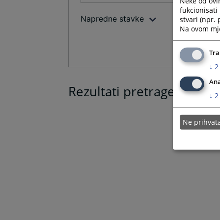
Neke od ovi
fukcionisat
Napredne stavke
stvari (npr.
Na ovom mjes
Tra
↓
2
Ana
Rezultati pretrage
↓
2
Ne prihva