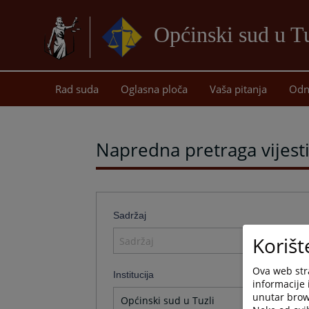
Općinski sud u T
Rad suda
Oglasna ploča
Vaša pitanja
Odn
Napredna pretraga vijest
Sadržaj
Korišt
Ova web stra
Institucija
informacije 
unutar brows
Općinski sud u Tuzli