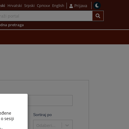
ski
Hrvatski
Srpski
Српски
English
Prijava
dna pretraga
ređene
o
Sortiraj po
o sesiji
Odaberi...