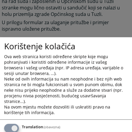
na rad suda i zaposlenih u Općinskom sudu u Tuzli
stranke mogu lično ostaviti u sandučić koji se nalazi u
holu prizemlja zgrade Općinskog suda u Tuzli.
U prilogu formular za ulaganje pritužbe i primjer
ispravno uložene pritužbe.
11859
PREGLEDA
Korištenje kolačića
Ova web stranica koristi određene skripte koje mogu
pohranjivati i koristiti određene informacije iz vašeg
browsera i vašeg uređaja (npr. IP adresa uređaja, varijable o
sesiji unutar browsera, ...).
Neke od ovih informacija su nam neophodne i bez njih web
Prateći dokumenti
stranica ne bi mogla fukcionisati u svom punom obimu, dok
neke nisu prijeko neophodne a služe za dodatne stvari (npr.
Formular za ulaganje pritužbe na rad sudija
procjenu nivoa posjećenosti, budućeg usavršavanja
Primjer ispravno popunjenog formulara za podnošenje
stranice...).
pritužbe
Na ovom mjestu možete dozvoliti ili uskratiti pravo na
korištenje tih informacija.
Translation
(obavezna)