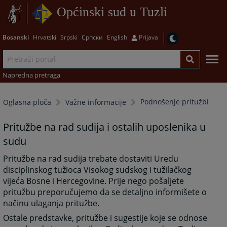
Općinski sud u Tuzli
Bosanski
Hrvatski
Srpski
Српски
English
Prijava
Napredna pretraga
Podnošenje pritužbi
Oglasna ploča
Važne informacije
Pritužbe na rad sudija i ostalih uposlenika u
sudu
Pritužbe na rad sudija trebate dostaviti Uredu
disciplinskog tužioca Visokog sudskog i tužilačkog
vijeća Bosne i Hercegovine. Prije nego pošaljete
pritužbu preporučujemo da se detaljno informišete o
načinu ulaganja pritužbe.
Ostale predstavke, pritužbe i sugestije koje se odnose