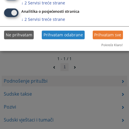
↓
2
Servisi treće strane
Analitika o posjećenosti stranica
↓
2
Servisi treće strane
Ne prihvatam
Prihvatam odabrane
Prihvatam sve
Pokreće Klaro!
1 - 1 / 1
1
Podnošenje pritužbi
Sudske takse
Pozivi
Sudski vještaci i tumači