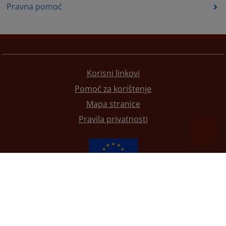
Pravna pomoć
Korisni linkovi
Pomoć za korištenje
Mapa stranice
Pravila privatnosti
Redizajn web stranice je finansirala Evropska unija. Za njen sadržaj isključivo je odgovorno
Visoko sudsko i tužilačko vijeće BiH i ona ne odražava nužno stavove Evropske unije.