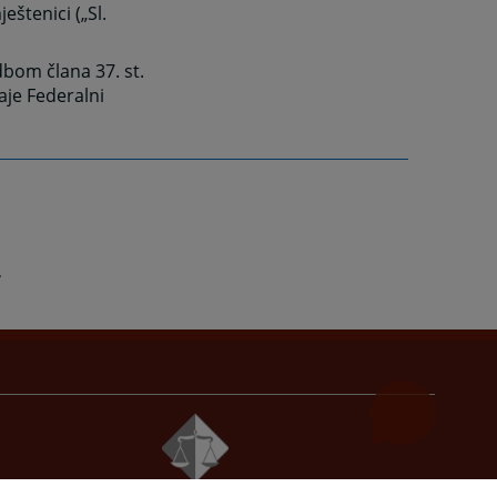
eštenici („Sl.
dbom člana 37. st.
aje Federalni