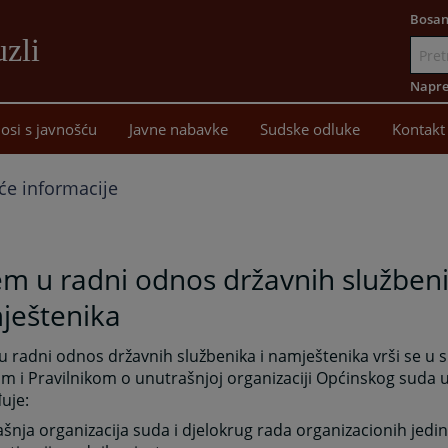
Bosan
uzli
Idi
na
Napre
sadržaj
osi s javnošću
Javne nabavke
Sudske odluke
Kontakt
će informacije
em u radni odnos državnih službeni
ještenika
u radni odnos državnih službenika i namještenika vrši se u 
 i Pravilnikom o unutrašnjoj organizaciji Općinskog suda u
uje:
šnja organizacija suda i djelokrug rada organizacionih jedin