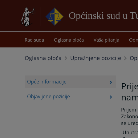
Općinski sud u T
Rad suda
Oglasna ploča
Vaša pitanja
Odn
Op
Oglasna ploča
Upražnjene pozicije
Opće informacije
Prij
nam
Objavljene pozicije
Prijem 
Zakonom
se uređ
-Unutra