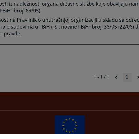
osti iz nadležnosti organa državne službe koje obavljaju namj
FBiH“ broj: 69/05).
ost na Pravilnik o unutrašnjoj organizaciji u skladu sa odre
na o sudovima u FBiH („Sl. novine FBiH“ broj: 38/05 i22/06) d
r pravde.
1 - 1 / 1
1
Redizajn web stranice je finansirala Evropska unija. Za njen sadržaj isključivo je odgovorno