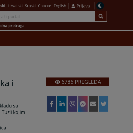
ski
Hrvatski
Srpski
Српски
English
Prijava
dna pretraga
ka i
6786
PREGLEDA
skladu sa
 Tuzli kojim
ica