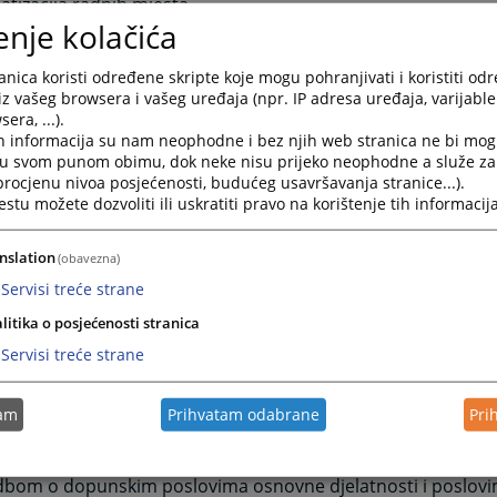
atizacija radnih mjesta
enje kolačića
ođenje Općinskim sudom u Tuzli i organizacionim jedinicam
ji suda
ja u vršenju poslova i zadataka
nica koristi određene skripte koje mogu pohranjivati i koristiti od
iz vašeg browsera i vašeg uređaja (npr. IP adresa uređaja, varijable 
i rada
era, ...).
odnosi i disciplinska odgovornost
h informacija su nam neophodne i bez njih web stranica ne bi mog
nici sa posebnim ovlaštenjima
i u svom punom obimu, dok neke nisu prijeko neophodne a služe z
ivanje javnosti rada
 procjenu nivoa posjećenosti, budućeg usavršavanja stranice...).
ne i završne odredbe
tu možete dozvoliti ili uskratiti pravo na korištenje tih informacija
udija suda vrši se od strane Visokog sudskog i tužilačkog vij
nslation
(obavezna)
ovine u skladu sa važećim propisima.
Servisi treće strane
lovi za postavljenje državnih službenika su propisani odred
litika o posjećenosti stranica
o državnoj službi u FBiH („Sl. novine FBiH“ broj: 29/03, 23/04
8/06), a posebni uvjeti utvrđeni su Pravilnikom o unutrašnjoj
Servisi treće strane
radno mjesto posebno.
slovi za prijem namještenika u radni odnos propisani su o
tam
Prihvatam odabrane
Pri
o namještenicima u organima državne službe u FBiH („Sl. no
a posebni uvjeti utvrđeni su Pravilnikom o unutrašnjoj organ
dbom o dopunskim poslovima osnovne djelatnosti i poslo