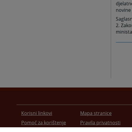
djelatn
novine 
Saglasn
2. Zako
minista
Korisni linkovi
Mapa stranice
Pomoć za korištenje
Pravila privatnosti