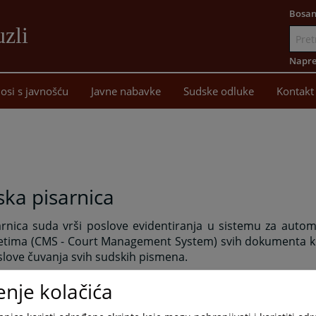
Bosan
uzli
Idi
na
Napre
sadržaj
osi s javnošću
Javne nabavke
Sudske odluke
Kontakt
ka pisarnica
ica suda vrši poslove evidentiranja u sistemu za autom
tima (CMS - Court Management System) svih dokumenta koji
slove čuvanja svih sudskih pismena.
 se obavljaju u sistemu za automatskog upravljanja predme
enje kolačića
i koji se odnose na vođenje propisanih upisnika i po
te koji nisu uvedeni u CMS, poslovi ovjere potpisa, ruko