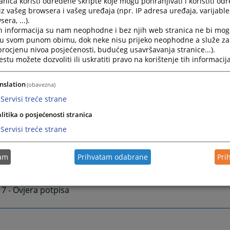
nica koristi određene skripte koje mogu pohranjivati i koristiti od
i arhiviranja sudskih predmeta, operativno tehnički po
iz vašeg browsera i vašeg uređaja (npr. IP adresa uređaja, varijable 
a, vođenje propisanih statistika i evidencija, sastavlja
era, ...).
a neophodnih za praćenje rada suda, te izvršavaju se i dru
h informacija su nam neophodne i bez njih web stranica ne bi mog
 posla spadaju u djelokrug rada ovog odsjeka.
i u svom punom obimu, dok neke nisu prijeko neophodne a služe z
 procjenu nivoa posjećenosti, budućeg usavršavanja stranice...).
 pisarnice su grupisani prema vrsti i formirani su odvojeni
tu možete dozvoliti ili uskratiti pravo na korištenje tih informacija
ma, koji se nalaze u prostoru sudske pisarnice u prizemlju 
nslation
(obavezna)
r 1 - Prijem pismena (parnični, privredni i vanparnični referat
Servisi treće strane
r 2 - Prijem pismena (parnični, privredni i vanparnični referat
litika o posjećenosti stranica
 3 - Prekršajni referat
Servisi treće strane
 4 - Krivični referat
tam
Prihvatam odabrane
Pri
r 5 - Registar privrednih društava
 6 - Izvršni referat
r 7 - Ovjera potpisa