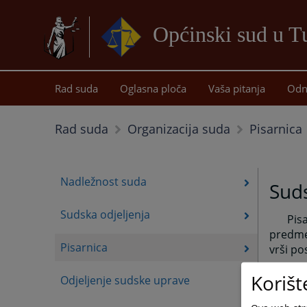
Općinski sud u T
Rad suda
Oglasna ploča
Vaša pitanja
Odn
Pisarnica
Rad suda
Organizacija suda
Nadležnost suda
Suds
Sudska odjeljenja
Pisarn
predme
Pisarnica
vrši po
Poslovi
Korišt
Odjeljenje sudske uprave
poslov
predme