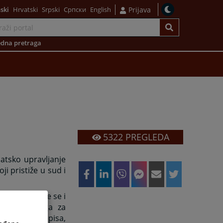
ski
Hrvatski
Srpski
Српски
English
Prijava
dna pretraga
5322
PREGLEDA
atsko upravljanje
 pristiže u sud i
tima, a vrše se i
moćnih knjiga za
pisa i prijepisa,