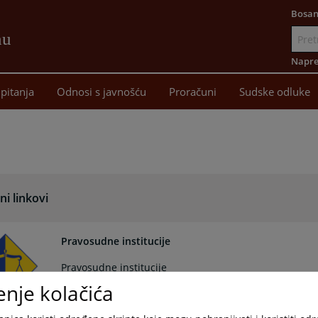
Bosan
nu
Idi
na
Napre
sadržaj
pitanja
Odnosi s javnošću
Proračuni
Sudske odluke
ni linkovi
Pravosudne institucije
Pravosudne institucije
enje kolačića