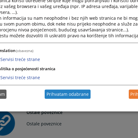
nica koristi određene skripte koje mogu pohranjivati i koristiti od
Međunarodni sudovi
iz vašeg browsera i vašeg uređaja (npr. IP adresa uređaja, varijable 
era, ...).
Međunarodni sudovi
h informacija su nam neophodne i bez njih web stranica ne bi mog
i u svom punom obimu, dok neke nisu prijeko neophodne a služe z
 procjenu nivoa posjećenosti, budućeg usavršavanja stranice...).
tu možete dozvoliti ili uskratiti pravo na korištenje tih informacija
Međunarodne organizacije i tijela u BiH
nslation
(obavezna)
Međunarodne organizacije i tijela u BiH
Servisi treće strane
litika o posjećenosti stranica
Servisi treće strane
Ministarstva pravosuđa
Ministarstva pravosuđa
tam
Prihvatam odabrane
Pri
Ostale poveznice
Ostale poveznice