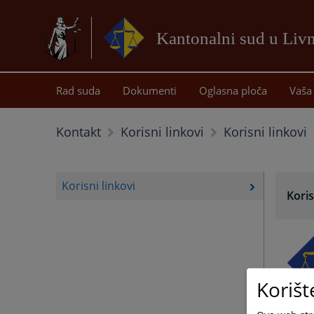
Kantonalni sud u Liv
Rad suda
Dokumenti
Oglasna ploča
Vaša 
Korisni linkovi
Kontakt
Korisni linkovi
Korisni linkovi
Koris
Korišt