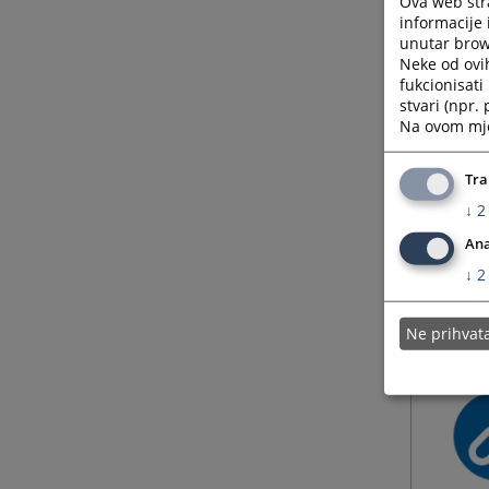
Ova web stra
informacije 
unutar brows
Neke od ovi
fukcionisat
stvari (npr.
Na ovom mjes
Tra
↓
2
Ana
↓
2
Ne prihva